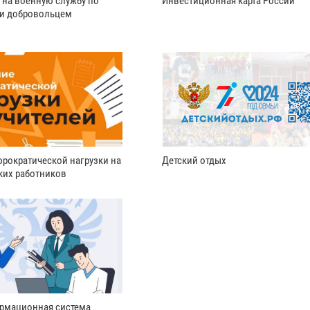
 на военную службу по
Инвестиционная карта России
ли добровольцем
рократической нагрузки на
Детский отдых
ких работников
рмационная система