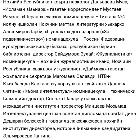
Нохчийн Республикан коьрта нарколог Дальсаева Муса,
«Исламан зIаьнарш» газетан корреспондент Мустаев
Рамзан; «Шеран хьехархо» номинацехула – Гихтара №4
йолчу ишколан Нохчийн меттан, литературин хьехархо
Альтемиров Iарби; «ГIуллакхах доглазарна» («За
подвижничество») номинацехула – Россин Федерацин
культуран хьакъйолу белхахо, республикан берийн
библиотекин директор Сайдумова Зулай; «Журналистика»
номинацехула – нохчийн журналистикин къано, Нохчийн
Республикан хьакъволу журналист, «Даймохк» газетан
жоьпаллин секретарь Магомаев Салавди, НТВ-н
Къилбаседа Кавказерчу корпунктан куьйгалхо Дадаева
Фатима; «Къона интеллектуал» номинацехула – технически
Iилманийн доктор, Соьлжа-ГIаларчу пачхьалкхан
мехкадаьттан институтан проректор Минцаев Мохьмад.
Интеллектуальни центран советан дипломаца совгIат дина
Дешаран белхахойн говзалла лакхаяккхаран нохчийн
институтан директорна, историн Iилманийн кандидатана
Эльмурзаева Гангина.