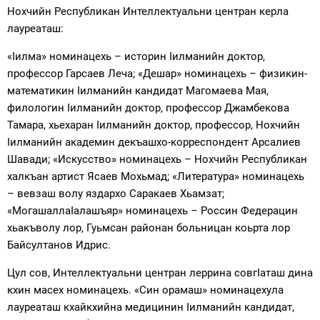
Нохчийн Республикан Интеллектуальни центран керла
лауреаташ:
«Iилма» номинацехь – историн Iилманийн доктор,
профессор Гарсаев Леча; «Дешар» номинацехь – физикин-
математикин Iилманийн кандидат Магомаева Мая,
филологин Iилманийн доктор, профессор Джамбекова
Тамара, хьехаран Iилманийн доктор, профессор, Нохчийн
Iилманийн академин декъашхо-корреспондент Арсалиев
Шавади; «Искусство» номинацехь – Нохчийн Республикан
халкъан артист Ясаев Мохьмад; «Литература» номинацехь
– вевзаш волу яздархо Саракаев Хьамзат;
«МогашаллаIалашъяр» номинацехь – Россин Федерацин
хьакъволу лор, Гуьмсан районан больницан коьрта лор
Байсултанов Идрис.
Цул сов, Интеллектуальни центран леррина совгIаташ дина
кхин масех номинацехь. «Син орамаш» номинацехула
лауреаташ кхайкхийна медицинин Iилманийн кандидат,