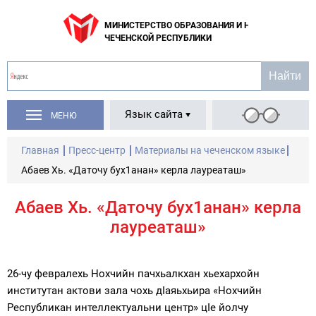
МИНИСТЕРСТВО ОБРАЗОВАНИЯ И НАУКИ
ЧЕЧЕНСКОЙ РЕСПУБЛИКИ
Язык сайта
МЕНЮ
Главная
Пресс-центр
Материалы на чеченском языке
Абаев Хь. «Даточу бух1анан» керла лауреаташ»
Абаев Хь. «Даточу бух1анан» керла
лауреаташ»
26-чу февралехь Нохчийн пачхьалкхан хьехархойн
институтан актови зала чохь дIаяьхьира «Нохчийн
Республикан интеллектуальни центр» цIе йолчу