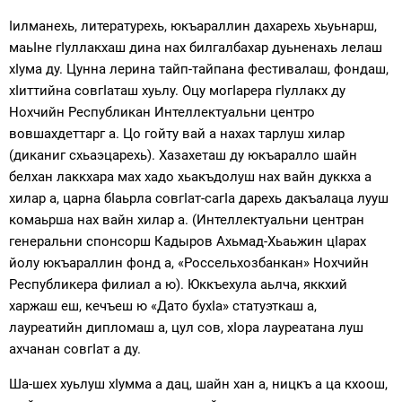
Iилманехь, литературехь, юкъараллин дахарехь хьуьнарш,
маьIне гIуллакхаш дина нах билгалбахар дуьненахь лелаш
хIума ду. Цунна лерина тайп-тайпана фестивалаш, фондаш,
хIиттийна совгIаташ хуьлу. Оцу могIарера гIуллакх ду
Нохчийн Республикан Интеллектуальни центро
вовшахдеттарг а. Цо гойту вай а нахах тарлуш хилар
(диканиг схьаэцарехь). Хазахеташ ду юкъаралло шайн
белхан лаккхара мах хадо хьакъдолуш нах вайн дуккха а
хилар а, царна бIаьрла совгIат-сагIа дарехь дакъалаца лууш
комаьрша нах вайн хилар а. (Интеллектуальни центран
генеральни спонсорш Кадыров Ахьмад-Хьаьжин цIарах
йолу юкъараллин фонд а, «Россельхозбанкан» Нохчийн
Республикера филиал а ю). Юккъехула аьлча, яккхий
харжаш еш, кечъеш ю «Дато бухIа» статуэткаш а,
лауреатийн дипломаш а, цул сов, хIора лауреатана луш
ахчанан совгIат а ду.
Ша-шех хуьлуш хIумма а дац, шайн хан а, ницкъ а ца кхоош,