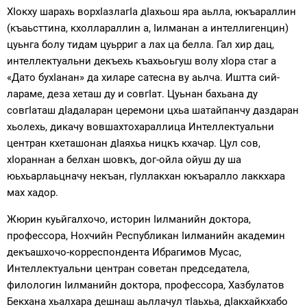
ХIокху шарахь ворхIазлагIа дIахьош яра аьлла, юкъараллин
(къаьсттина, кхоллараллин а, Iилманан а интеллигенцин)
цуьнга болу тидам цуьрриг а лах ца белла. Гал хир дац,
интеллектуальни декъехь къахьоьгуш волу хIора стаг а
«Дато бухIанан» да хиларе сатесна ву аьлча. Иштта сий-
лараме, деза хеташ ду и совгIат. Цуьнан бахьана ду
совгIаташ дIадаларан церемони цхьа шатайпанчу даздаран
хьолехь, дикачу вовшахтохараллица Интеллектуальни
центран кхеташонан дIаяхьа ницкъ кхачар. Цул сов,
хIораннан а белхан шовкъ, дог-ойла ойуш ду ша
юьхьарлаьцначу некъан, гIуллакхан юкъаралло лаккхара
мах хадор.
Жюрин куьйгалхочо, историн Iилманийн доктора,
профессора, Нохчийн Республикан Iилманийн академин
декъашхочо-корреспондента Ибрагимов Мусас,
Интеллектуальни центран советан председатела,
филологин Iилманийн доктора, профессора, Хазбулатов
Бекхана хьалхара дешнаш аьллачул тIаьхьа, дIакхайкхабо