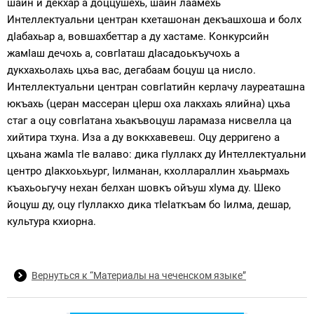
шайн и декхар а доццушехь, шайн лаамехь
Интеллектуальни центран кхеташонан декъашхоша и болх
дIабахьар а, вовшахбеттар а ду хастаме. Конкурсийн
жамIаш дечохь а, совгIаташ дIасадоькъучохь а
дукхахьолахь цхьа вас, дегабаам боцуш ца нисло.
Интеллектуальни центран совгIатийн керлачу лауреаташна
юкъахь (церан массеран цIерш оха лакхахь ялийна) цхьа
стаг а оцу совгIатана хьакъвоцуш ларамаза нисвелла ца
хийтира тхуна. Иза а ду воккхавевеш. Оцу дерригено а
цхьана жамIа тIе валаво: дика гIуллакх ду Интеллектуальни
центро дIакхоьхьург, Iилманан, кхоллараллин хьаьрмахь
къахьоьгучу нехан белхан шовкъ ойъуш хIума ду. Шеко
йоцуш ду, оцу гIуллакхо дика тIеIаткъам бо Iилма, дешар,
культура кхиорна.
Вернуться к “Материалы на чеченском языке”