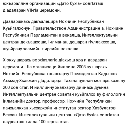
юкъараллин организацин «Дато бухIа» совгIаташ
дIадаларан VII-гIа церемони.
Даздаршкахь дакъалецира Нохчийн Республикан
Куьйгалхочун, Правительствон Администрацин а, Нохчийн
Республикан Парламентан а векалша, Интеллектуальни
центран декъашхоша, Iилманан, дешаран гIуллакххоша,
шуьйрачу хаамийн гIирсийн векалша.
ХIокху шарахь ворхIазлагIа дIахьош яра и даздаран
церемони. Ша организаци йиллина 2003-чу шарахь
Нохчийн Республикан хьалхарчу Президентан Кадыров
Ахьмад-Хьаьжин дIадолорца. Тахана цуьнан могIаршкахь ву
200 сов стаг. И йиллинчу хьалхарчу дийнахь дуьйна
Интеллектуальни центран советан куьйгалхо ву филологин
Iилманийн доктор, профессор, Нохчийн Республикан
пачхьалкхан хьехархойн институтан ректор Хазбулатов
Бекхан. Интеллектуальни центран «Дато бухIа» совгIатан
лауреаташ хилла 100 гергга стаг.