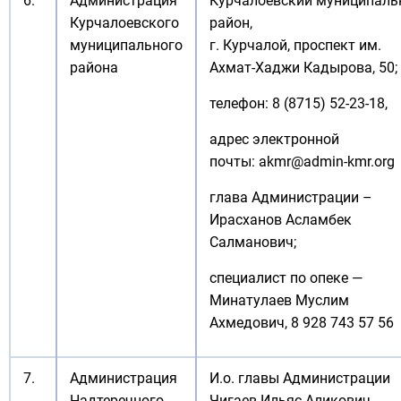
6.
Администрация
Курчалоевский муниципал
Курчалоевского
район,
муниципального
г. Курчалой, проспект им.
района
Ахмат-Хаджи Кадырова, 50;
телефон: 8 (8715) 52-23-18,
адрес электронной
почты:
akmr@admin-kmr.org
глава Администрации –
Ирасханов Асламбек
Салманович;
специалист по опеке —
Минатулаев Муслим
Ахмедович, 8 928 743 57 56
7.
Администрация
И.о. главы Администрации
Надтеречного
Чигаев Ильяс Аликович