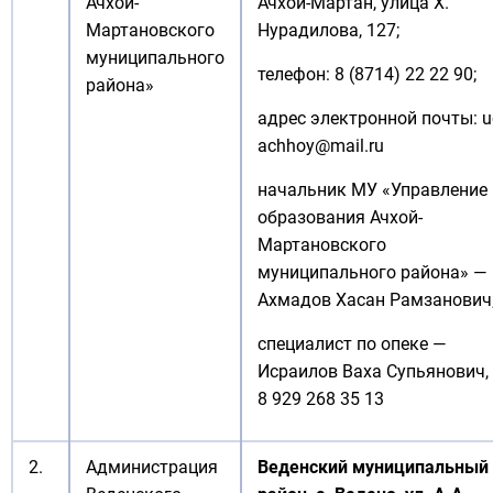
Ачхой-
Ачхой-Мартан, улица Х.
Мартановского
Нурадилова, 127;
муниципального
телефон: 8 (8714) 22 22 90;
района»
адрес электронной почты: u
achhoy@mail.ru
начальник МУ «Управление
образования Ачхой-
Мартановского
муниципального района» —
Ахмадов Хасан Рамзанович
специалист по опеке —
Исраилов Ваха Супьянович,
8 929 268 35 13
2.
Администрация
Веденский муниципальный