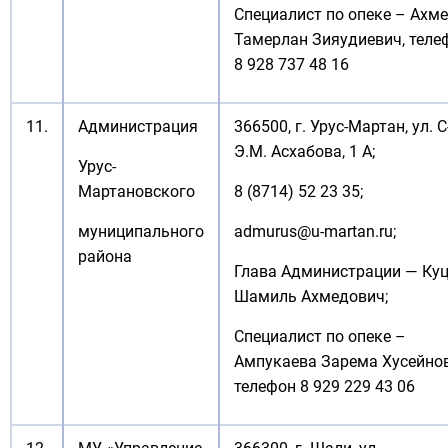
Специалист по опеке – Ахм
Тамерлан Зияудиевич, теле
8 928 737 48 16
11.
Администрация
366500, г. Урус-Мартан, ул. С
Э.М. Асхабова, 1 А;
Урус-
Мартановского
8 (8714) 52 23 35;
муниципального
admurus@u-martan.ru
;
района
Глава Администрации — Ку
Шамиль Ахмедович;
Специалист по опеке –
Ампукаева Зарема Хусейнов
телефон 8 929 229 43 06