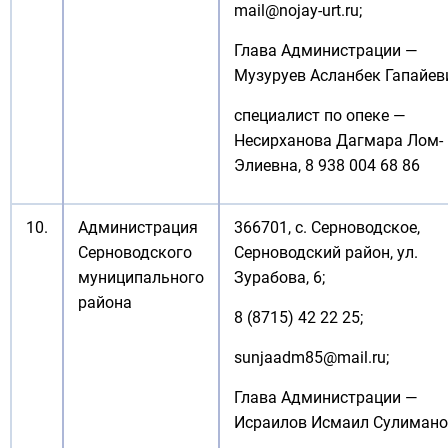
mail@nojay-urt.ru;
Глава Администрации —
Музуруев Асланбек Гапайев
специалист по опеке —
Несирханова Дагмара Лом-
Элиевна, 8 938 004 68 86
10.
Администрация
366701, с. Серноводское,
Серноводского
Серноводский район, ул.
муниципального
Зурабова, 6;
района
8 (8715) 42 22 25;
sunjaadm85@mail.ru
;
Глава Администрации —
Исраилов Исмаил Сулимано