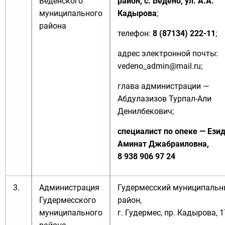
Веденского
район,
с. Ведено, ул. А.А.
муниципального
Кадыровa
;
района
телефон:
8 (87134) 222-11
;
адрес электронной почты:
vedeno_admin@mail.ru
;
глава администрации —
Абдулазизов Турпал-Али
Денилбекович;
специалист по опеке — Ези
Аминат Джабраиловна,
8 938 906 97 24
3.
Администрация
Гудермесский муниципаль
Гудермесского
район,
муниципального
г. Гудермес, пр. Кадырова, 1