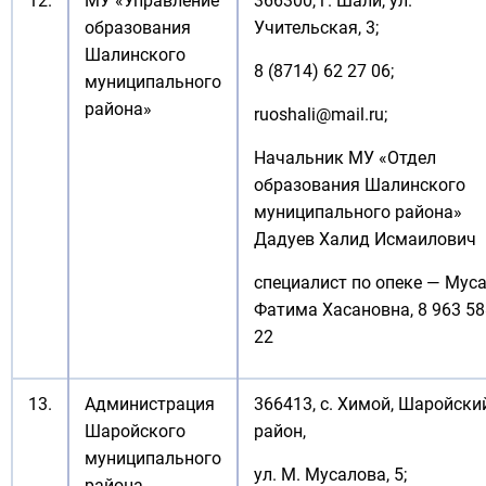
12.
МУ «Управление
366300, г. Шали, ул.
образования
Учительская, 3;
Шалинского
8 (8714) 62 27 06;
муниципального
района»
ruoshali@mail.ru
;
Начальник МУ «Отдел
образования Шалинского
муниципального района»
Дадуев Халид Исмаилович
специалист по опеке — Мус
Фатима Хасановна, 8 963 58
22
13.
Администрация
366413, с. Химой, Шаройски
Шаройского
район,
муниципального
ул. М. Мусалова, 5;
района