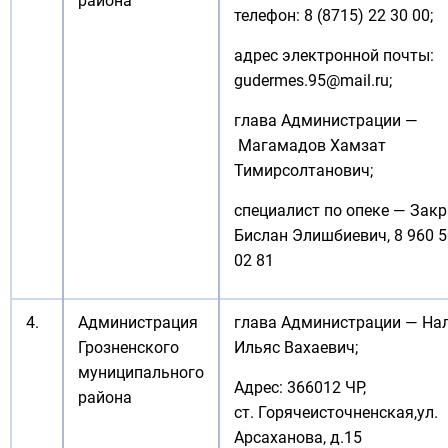
района
телефон: 8 (8715) 22 30 00;
адрес электронной почты:
gudermes.95@mail.ru
;
глава Администрации —
Магамадов Хамзат
Тимирсолтанович;
специалист по опеке — Зак
Бислан Элишбиевич, 8 960 
02 81
4.
Администрация
глава Администрации —
На
Грозненского
Ильяс Вахаевич;
муниципального
Адрес: 366012 ЧР,
района
ст. Горячеисточненская,ул.
Арсаханова, д.15