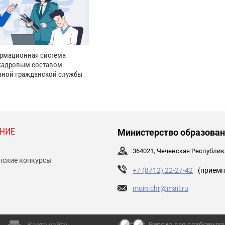
рмационная система
кадровым составом
нной гражданской службы
НИЕ
Министерство образован
364021, Чеченская Республика,
нские конкурсы
+7 (8712) 22-27-42
(приемн
moin.chr@mail.ru
Версия для слабовид