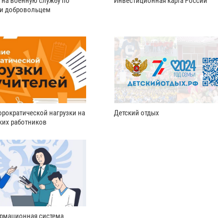
 на военную службу по
Инвестиционная карта России
ли добровольцем
рократической нагрузки на
Детский отдых
ких работников
рмационная система