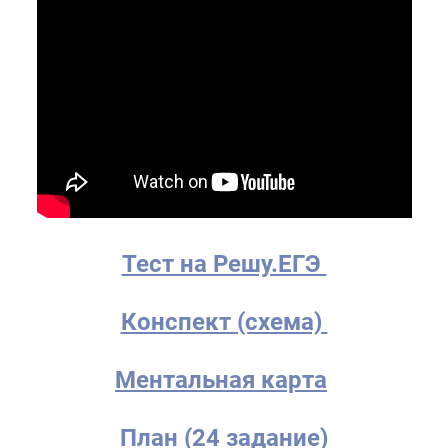
Тест на Решу.ЕГЭ
Конспект (схема)
Ментальная карта
План (24 задание)