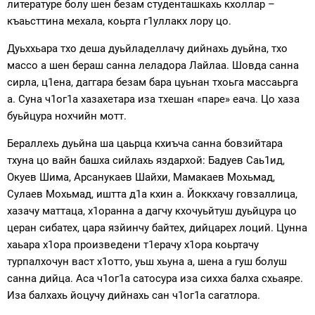
литературе болу шен безам студенташкахь кхоллар –
къаьсттина мехала, коьрта г1уллакх лору цо.
Дуьххьара тхо деша дуьйладеллачу дийнахь дуьйна, тхо
массо а шен бераш санна леладора Лайлаа. Шовда санна
сирла, ц1ена, даггара безам бара цуьнан тхоьга массаьрга
а. Суна ч1ог1а хазахетара иза тхешан «паре» еача. Цо хаза
буьйцура нохчийн мотт.
Бераллехь дуьйна ша цаьрца кхиъча санна бовзийтара
тхуна цо вайн башха сийлахь яздархой: Бадуев Саь1ид,
Окуев Шима, Арсанукаев Шайхи, Мамакаев Мохьмад,
Сулаев Мохьмад, иштта д1а кхин а. Йоккхачу говзаллица,
хазачу маттаца, х1оранна а дагчу кхочуьйтуш дуьйцура цо
церан сибатех, цара язйинчу байтех, дийцарех лоций. Цунна
хаьара х1ора произведени т1ерачу х1ора коьртачу
турпалхочун васт х1отто, уьш хьуна а, шена а гуш болуш
санна дийца. Аса ч1ог1а сатосура иза сихха балха схьаяре.
Иза балхахь йоцучу дийнахь сан ч1ог1а сагатлора.