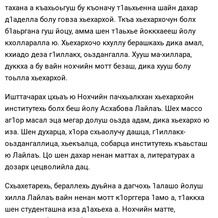
тахана а къахьоьгуш бу къоначу т1аьхьенна шайн дахар
д1аделла болу говза хьехархой. Ткъа хьехархочун болх
б1аьргана гуш йоцу, амма шен т1аьхье йоккхаееш йолу
кхолларалла ю. Хьехархочо кхуллу берашкахь дика амал,
кхиадо деза г1иллакх, оьздангалла. Хууш ма-хиллара,
дуккха а бу вайн нохчийн мотт безаш, дика хууш болу
тоьлла хьехархой.
Ишттачарах цхьаъ ю Нохчийн пачхьалкхан хьехархойн
институтехь болх беш йолу Асхабова Лайлаъ. Шех массо
аг1ор масал эца мегар долуш оьзда адам, дика хьехархо ю
иза. Шен духарца, х1ора схьаолучу дашца, г1иллакх-
оьздангаллица, хьекъалца, собарца институтехь къаьсташ
ю Лайлаъ. Цо шен дахар ненан маттах а, литературах а
дозарх цецволийла дац.
Схьахетарехь, бераллехь дуьйна а дагчохь 1алашо йолуш
хилла Лайлаъ вайн ненан мотт к1орггера 1амо а, т1аккха
шен студенташна иза д1ахьеха а. Нохчийн матте,