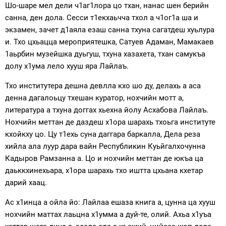
Шо-шаре мел дели ч1аг1лора цо тхан, нанас шен берийн
санна, ден дола. Сесси т1екхаьчча тхол а ч1ог1а ша и
экзамен, зачет д1аяла езаш санна тхуна сагатдеш хуьлура
и. Тхо цхьацца мероприятешка, Сатуев Адаман, Мамакаев
1аьрбин музейшка дуьгуш, тхуна хазахета, тхан самукъа
долу х1ума лело хууш яра Лайлаъ.
Тхо институтера дешна девлла кхо шо ду, делахь а аса
денна дагалоьцу тхешан куратор, нохчийн мотт а,
литература а тхуна доггах хьехна йолу Асхабова Лайлаъ.
Нохчийн меттан де даздеш х1ора шарахь тхоьга институте
кхойкху цо. Цу т1ехь суна даггара баркалла, Дела реза
хийла ала луур дара вайн Республикин Куьйгалхочунна
Кадыров Рамзанна а. Цо и нохчийн меттан де юкъа ца
даьккхинехьара, х1ора шарахь тхо иштта цхьана кхетар
дарий хаац.
Ас х1инца а ойла йо: Лайлаа ешаза книга а, цунна ца хууш
нохчийн маттах лаьцна х1умма а дуй-те, олий. Ахьа х1уъа