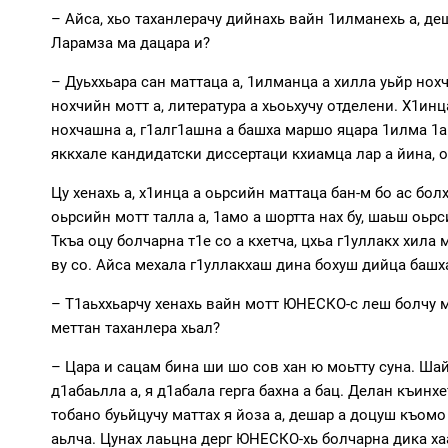
– Айса, хьо таханлерачу дийнахь вайн 1илманехь а, де
Ларамза ма дацара и?
– Дуьххьара сан маттаца а, 1илманца а хилла уьйр нохч
нохчийн мотт а, литература а хьоьхучу отделени. Х1инц
нохчашна а, г1алг1ашна а башха маршо яцара 1илма 1ам
яккхале кандидатски диссертаци кхиамца лар а йина, о
Цу хенахь а, х1инца а оьрсийн маттаца бан-м бо ас бол
оьрсийн мотт талла а, 1амо а шортта нах бу, шаьш оьрс
Ткъа оцу болчарна т1е со а кхетча, цхьа г1уллакх хила
ву со. Айса мехала г1уллакхаш дина бохуш дийца башха
– Т1аьххьарчу хенахь вайн мотт ЮНЕСКО-с леш болчу м
меттан таханлера хьал?
– Цара и сацам бина ши шо сов хан ю моьтту суна. Ша
д1абаьлла а, я д1абала герга бахна а бац. Делан къин
тобано буьйцучу маттах я йоза а, дешар а доцуш къом
аьлча. Цунах лаьцна дерг ЮНЕСКО-хь болчарна дика хаа