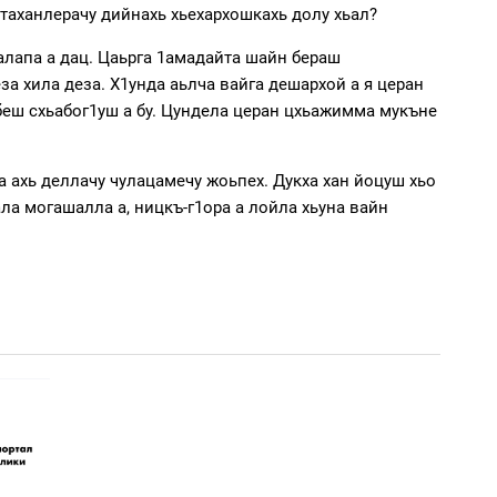
, таханлерачу дийнахь хьехархошкахь долу хьал?
алапа а дац. Цаьрга 1амадайта шайн бераш
за хила деза. Х1унда аьлча вайга дешархой а я церан
а беш схьабог1уш а бу. Цундела церан цхьажимма мукъне
ша ахь деллачу чулацамечу жоьпех. Дукха хан йоцуш хьо
ала могашалла а, ницкъ-г1ора а лойла хьуна вайн