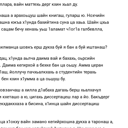
лара, вайн маттехь дерг кхин хьал ду.
анчаша а арахоьцуш шайн книгаш, гуларш ю. Нохчийн
нашна юкъа х1унда бахийтина суна ца хаьа. Шайн цхьа
 сацам бечу хенахь уьш 1аламат ч1ог1а галбевлла,
 1илманца шовкъ ерш дукха буй я бан а буй иштанаш?
дац, х1унда аьлча даима вай и бахахь, оьрсийн
. Даима кегирхой а бехке бан ца оьшу. Амма церан
 1аш, йоллучу пачхьалкхахь а студентийн терахь
 бен кхин х1умма а ца оьшуш бу.
говзанчаш а хилла д1абаха дагахь берш хьалхачул
ни кхеташо а ю, цигахь диссертацеш лар а йо. Бакъдерг
чекхдаккхаза а бисина, х1инца шайн диссертациш
нца х1окху вайн замано кегийрхошна дукха а таронаш а,