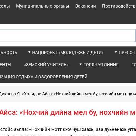
колы
Муниципальные органы
Вакансии
Противодейств
ЛЬНОСТЬ
НАЦПРОЕКТ «МОЛОДЕЖЬ И ДЕТИ»
ПРЕСС-
ЕНТЫ
«ЗЕМСКИЙ УЧИТЕЛЬ»
ГОРЯЧАЯ ЛИНИЯ
Г
ИЗАЦИЯ ОТДЫХА И ОЗДОРОВЛЕНИЯ ДЕТЕЙ
Дикаева Я. «Халидов Айса: «Нохчий дийна мел бу, нохчийн мотт цкъ
Айса: «Нохчий дийна мел бу, нохчийн м
тойс аьлла: «Нохчийн мотт кхоччуш хаахь, иза дуьненахь угга