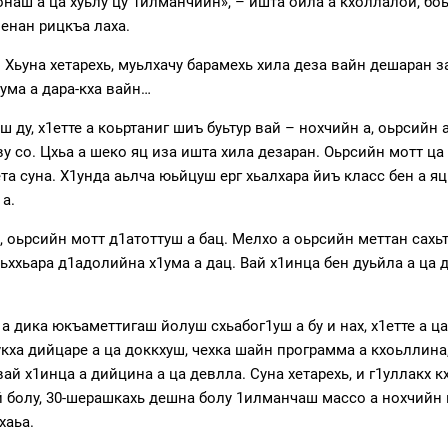
тонаш а ца хуьлу цу 1илманчийн», – ишта ойла а кхоллалой, бо
енан рицкъа лаха.
. Хьуна хетарехь, муьлхачу барамехь хила деза вайн дешаран
ума а дара-кха вайн…
ш ду, х1етте а коьртаниг шиъ буьтур вай – нохчийн а, оьрсийн
у со. Цхьа а шеко яц иза ишта хила дезаран. Оьрсийн мотт ц
ета суна. Х1унда аьлча юьйцуш ерг хьалхара йиъ класс бен а яц
 а.
, оьрсийн мотт д1атоттуш а бац. Мелхо а оьрсийн меттан сахь
ьххьара д1адолийна х1ума а дац. Вай х1инца бен дуьйла а ца д
 дика юкъаметтигаш йолуш схьабог1уш а бу и нах, х1етте а ц
укха дийцаре а ца доккхуш, чехка шайн программа а кхоьллина
вай х1инца а дийцина а ца девлла. Суна хетарехь, и г1уллакх 
ий болу, 30-шерашкахь дешна болу 1илманчаш массо а нохчийн 
хаьа.