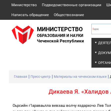
Министерство
Подведомственные организации
Ш
Написать обращение
Обществознание
МИНИСТЕРСТВО
ОБРАЗОВАНИЯ И НАУКИ
Чеченской Республики
ДЕЯТЕ
ДОКУМ
ОРГАН
Главная
Пресс-центр
Материалы на чеченском языке
Дикаева Я. «Халидов 
Оьрсийн г1араваьлла вевзаш волчу яздархочо Лев Толс