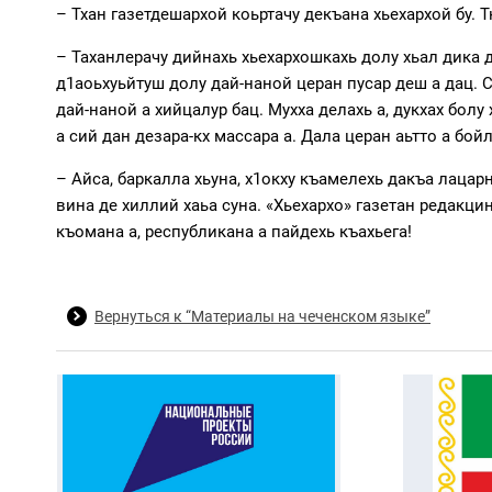
– Тхан газетдешархой коьртачу декъана хьехархой бу. Т
– Таханлерачу дийнахь хьехархошкахь долу хьал дика 
д1аоьхуьйтуш долу дай-наной церан пусар деш а дац. С
дай-наной а хийцалур бац. Мухха делахь а, дукхах бол
а сий дан дезара-кх массара а. Дала церан аьтто а бойл
– Айса, баркалла хьуна, х1окху къамелехь дакъа лацарн
вина де хиллий хаьа суна. «Хьехархо» газетан редакци
къомана а, республикана а пайдехь къахьега!
Вернуться к “Материалы на чеченском языке”