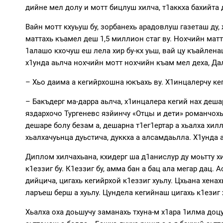
дийне мел долу и мотт бицлуш хилча, т1аккха бахийта 
Вайн мотт кхуьуш бу, зорбанехь арадовлуш газеташ ду,
маттахь къамел деш 1,5 миллион стаг ву. Нохчийн матт
1алашо кхочуш еш лела хир бу-кх уьш, вай цу къайлена
х1унда аьлча нохчийн мотт нохчийн къам мел деха, Дал
– Хьо даима а кегийрхошна юкъахь ву. Х1инцалерчу кег
– Бакъдерг ма-дарра аьлча, х1инцалера кегий нах дешар
яздархочо Тургеневс язйинчу «Отцы и дети» романчохь 
дешаре болу безам а, дешарна т1ег1ертар а хьалха хилл
хьалхачуьнца дуьстича, дуккха а алсамдаьлла. Х1унда 
Диплом хилчахьана, кхидерг ша д1анислур ду моьтту хи
к1еззиг бу. К1еззиг бу, амма бан а бац ала мегар дац.
дийцича, цигахь кегийрхой к1еззиг хуьлу. Цхьана хен
ларъеш берш а хуьлу. Цундела кегийнаш цигахь к1езиг 
Хьалха оха доьшучу заманахь тхуна-м х1ара 1илма доцу