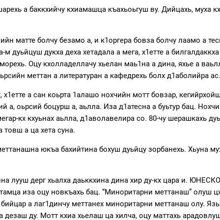
шарехь а баккхийчу кхиамашца къахьоьгуш ву. Дийцахь, муха 
ийн матте болчу безамо а, и к1оргера бовза болчу лаамо а тес
а-м дуьйцуш дукха деха хетадала а мега, х1етте а билгалдаккха
орехь. Оцу кхолладеллачу хьелан маь1на а дина, яхье а ваьлл
ьрсийн меттан а литературан а кафедрехь болх д1аболийра ас. 
х, х1етте а сан коьрта 1алашо нохчийн мотт бовзар, кегийрхой
ий а, оьрсий боцурш а, аьлла. Иза д1атесна а буьтур бац. Нох
 мегар-кх кхуьнах аьлла, д1аволавелира со. 80-чу шерашкахь 
 товш а ца хета суна.
еттанашна юкъа бахийтина бохуш дуьйцу зорбанехь. Хьуна муха
йна лууш дерг хьалха даьккхина дина хир ду-кх цара и. ЮНЕСК
хетамца иза оцу новкъахь бац. “Миноритарни меттанаш” олуш цх
о бийцар а лаг1динчу меттанех миноритарни меттанаш олу. Я
 дезаш ду. Мотт кхиа хьелаш ца хилча, оцу маттахь арадовлуш