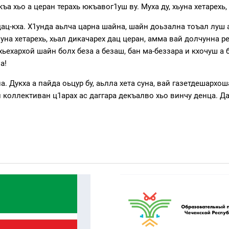
къа хьо а церан терахь юкъавог1уш ву. Муха ду, хьуна хетарехь
дац-кха. Х1унда аьлча царна шайна, шайн доьзална тоъал луш 
уна хетарехь, хьал дикачарех дац церан, амма вай долчунна ре
у хьехархой шайн болх беза а безаш, бан ма-беззара и кхочуш 
а!
а. Дукха а пайда оьцур бу, аьлла хета суна, вай газетдешархо
н коллективан ц1арах ас даггара декъалво хьо винчу денца. Д