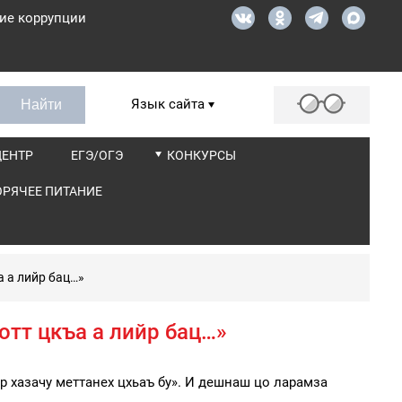
ие коррупции
Язык сайта
ЦЕНТР
ЕГЭ/ОГЭ
КОНКУРСЫ
ОРЯЧЕЕ ПИТАНИЕ
а а лийр бац…»
отт цкъа а лийр бац…»
р хазачу меттанех цхьаъ бу». И дешнаш цо ларамза