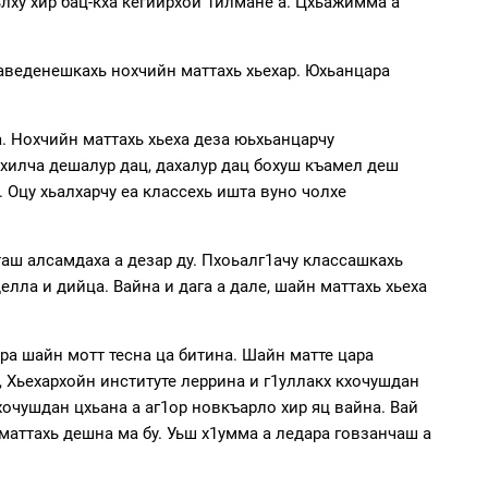
ьлху хир бац-кха кегийрхой 1илмане а. Цхьажимма а
 заведенешкахь нохчийн маттахь хьехар. Юхьанцара
 а. Нохчийн маттахь хьеха деза юьхьанцарчу
а хилча дешалур дац, дахалур дац бохуш къамел деш
. Оцу хьалхарчу еа классехь ишта вуно чолхе
таш алсамдаха а дезар ду. Пхоьалг1ачу классашкахь
елла и дийца. Вайна и дага а дале, шайн маттахь хьеха
ара шайн мотт тесна ца битина. Шайн матте цара
, Хьехархойн институте леррина и г1уллакх кхочушдан
кхочушдан цхьана а аг1ор новкъарло хир яц вайна. Вай
маттахь дешна ма бу. Уьш х1умма а ледара говзанчаш а