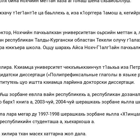
 болх бина нохчийн меттан хаза аг1онаш шена схьайоьллуш.
кхачу т1ег1ант1е ца баьллехь а, иза к1орггера 1амош а, кеги
ктор, Нохчийн пачхьалкхан университетан оьрсийн меттан а, 
тан республикан Талды-Кургански областан Текели олучу г1ал
ера юккъера школа. Оццу шарахь Айса Нохч-Г1алг1айн пачхьал
елира. Кхиамца университет чекхъяьккхинчул т1аьхьа иза Пет
дидатски диссертаци («Полипрефиксальные глаголы в языке р
итутехь цуо иштта кхиамца ларйина докторски диссертаци.
Уьш зорбане евлла вайн республикехь а, республикан дозанал 
барх1 книга а, 2003-чуй, 2004-чуй шерашкахь зорбане яьлла ш
ла лара мегар ду 1997-1998 шерашкахь зорбане яьлла «Х1инц
 республикийн студенташа а, хьехархоша а.
 хилира тхан масех хаттарна жоп дала.