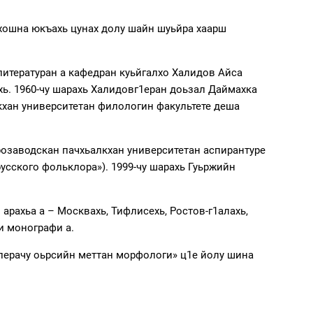
йрхошна юкъахь цунах долу шайн шуьйра хаарш
литературан а кафедран куьйгалхо Халидов Айса
ахь. 1960-чу шарахь Халидовг1еран доьзал Даймахка
кхан университетан филологин факультете деша
розаводскан пачхьалкхан университетан аспирантуре
усского фольклора»). 1999-чу шарахь Гуьржийн
арахьа а – Москвахь, Тифлисехь, Ростов-г1алахь,
и монографи а.
алерачу оьрсийн меттан морфологи» ц1е йолу шина