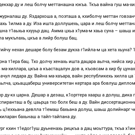
декхар ду и леш болчу меттанашна юкъа. Ткъа вайна гуш ма-хил
 журналаш ду. Яздархоша а, поэташа а, кхиболчу меттан говз
ахь 1илма а ду. Иза ишта доллушехь, цара и леш болчу метта
шна т1аьхьа кхууьр дац. Амма цхьа х1ума-м хаьа суна – шаьш и
а мукълахь, цкъа а лийр болуш бац.
ийчу нехан дешаре болу безам дукха г1ийла-м ца хета хьуна?
на т1ера бац. Тхо долчу хенахь ишта дацара аьлча, нийса хир 
ма-хиллара, цкъа а къастацалун дов а, къовсам а хир бу цунах
ачул ледара ду. Вайна ма-хаъара, вайн республикехь хилла ца
аьлча, цхьаццаберш университетан кертара ара бовлуш диплом
р ду-кх царна. Дешар а дезаш, к1орггера хаарш а долуш, дика 
 Аспиранташ а бу, цаьрца тхо болх беш а ду. Вайн диссертацион
ахь ц1еххьана девлла т1емаш бахьана долуш, шаьш долийнарг 
хиларан бахьнаш а тайп-тайпана ду.
рг кхин т1едог1уш дуьненахь рицкъа а дац моьттура, ткъа х1и