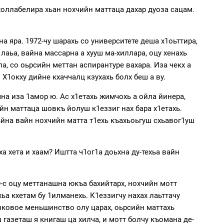
кхоллабелира хьан нохчийн маттаца дахар дуоза сацам.
на яра. 1972-чу шарахь со университете деша х1оьттира,
 лаьа, вайна массарна а хууш ма-хиллара, оцу хенахь
а, со оьрсийн меттан аспирантуре вахара. Иза чекх а
Х1окху дийне кхаччалц кзухахь болх беш а ву.
шна иза 1амор ю. Ас х1етахь жимчохь а ойла йинера,
чийн маттаца шовкъ йолуш к1еззиг нах бара х1етахь.
дуьйна вайн нохчийн матта т1ехь къахьоьгуш схьавог1уш
 хета и хаам? Иштта ч1ог1а доьхна ду-техьа вайн
О-с оцу меттанашна юкъа бахийтарх, нохчийн мотт
ьа кхетам бу 1илманехь. К1еззигчу нахах лаьттачу
зыковое меньшинство олу царах, оьрсийн маттахь
 газеташ я книгаш ца хилча, и мотт болчу къомана де-