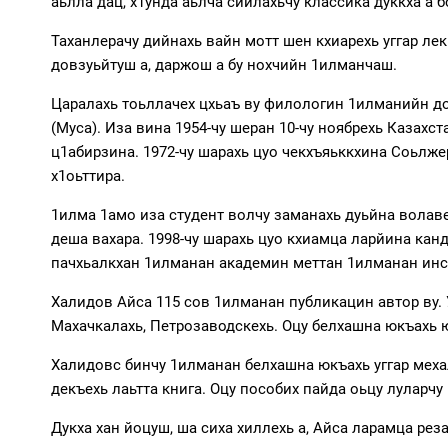
аьлла дац, х1унда аьлча сийлахьчу классика дуккха а
Таханлерачу дийнахь вайн мотт шен кхиарехь уггар лек
довзуьйтуш а, даржош а бу нохчийн 1илманчаш.
Царалахь тоьллачех цхьаъ ву филологин 1илманийн до
(Муса). Иза вина 1954-чу шеран 10-чу ноябрехь Казахс
ц1абирзина. 1972-чу шарахь цуо чекхъяьккхина Соьлж
х1оьттира.
1илма 1амо иза студент волчу заманахь дуьйна волав
деша вахара. 1998-чу шарахь цуо кхиамца ларйина кан
пачхьалкхан 1илманан академин меттан 1илманан инст
Халидов Айса 115 сов 1илманан публикацин автор ву. 
Махачкалахь, Петрозаводскехь. Оцу белхашна юкъахь ю 
Халидовс бинчу 1илманан белхашна юкъахь уггар меха
декъехь лаьтта книга. Оцу пособих пайда оьцу луларчу
Дукха хан йоцуш, ша сиха хиллехь а, Айса ларамца реза