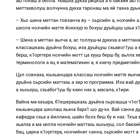
аьттонаш а белла. «Башха дукха рицкъа а я бакхий аьт
меттахволуш волчунна дукха таронаш ма яй тахна дуьн
– Хьо шина меттан говзанча ву – оьрсийн а, нохчийн а
школа нохчийн матте йоккхур ю бохуш дуьйцуш цхьа х1
– Шина а меттан аьлча а, ас толлуш-м дуккха а меттана
классашкахь дуьйна бохуш, иза дуьйцуш схьавог1уш а в
берш, к1орггера нохчийн мотт ца хууш берш бу, аьлла х
терминологи а яц я математикин а, я кхечу предметийн
Цул совнаха, юьхьанцара классаш нохчийн матте яьхча
дуьйна оьрсийн маттахь а хир ю программа. Иза вай ду
а хьоьхуш, схьабог1уш бу кхин нах а, масала, х1ири.
Вайна ма-хаъара, б1ешерашкахь дуьйна оьрсашца ч1ог1а
юьхьанцара школаш яьхна барх1 шо ду-кх. Вай санна д
кафедра схьа а йиллина, шайн болх беш бу и нах. Ткъа 
хьалха а ма хилла нохчийн маттахь хьоьхуш, сол бакх
бац, царна к1орггера, нохчийниг санна, оьрсийн мотт а 