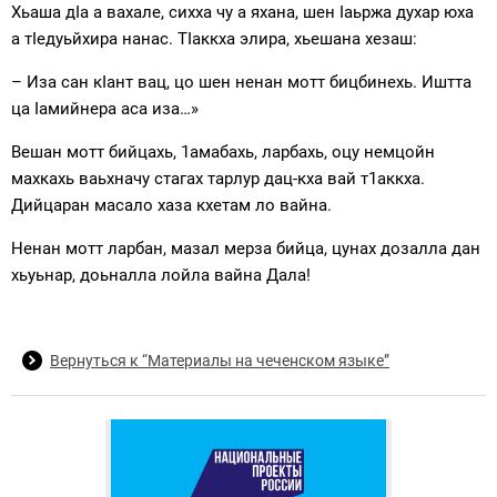
Хьаша дIа а вахале, сихха чу а яхана, шен Iаьржа духар юха
а тIедуьйхира нанас. ТIаккха элира, хьешана хезаш:
– Иза сан кIант вац, цо шен ненан мотт бицбинехь. Иштта
ца Iамийнера аса иза…»
Вешан мотт бийцахь, 1амабахь, ларбахь, оцу немцойн
махкахь ваьхначу стагах тарлур дац-кха вай т1аккха.
Дийцаран масало хаза кхетам ло вайна.
Ненан мотт ларбан, мазал мерза бийца, цунах дозалла дан
хьуьнар, доьналла лойла вайна Дала!
Вернуться к “Материалы на чеченском языке”