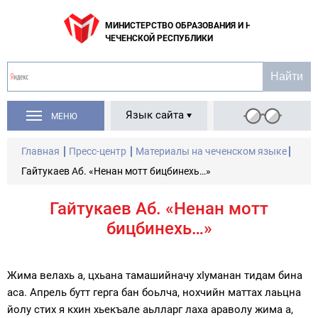
МИНИСТЕРСТВО ОБРАЗОВАНИЯ И НАУКИ
ЧЕЧЕНСКОЙ РЕСПУБЛИКИ
Язык сайта
МЕНЮ
Главная
Пресс-центр
Материалы на чеченском языке
Гайтукаев Аб. «Ненан мотт бицбинехь…»
Гайтукаев Аб. «Ненан мотт
бицбинехь…»
Жима велахь а, цхьана тамашийначу хIуманан тидам бина
аса. Апрель бутт герга бан боьлча, нохчийн маттах лаьцна
йолу стих я кхин хьекъале аьлларг лаха араволу жима а,