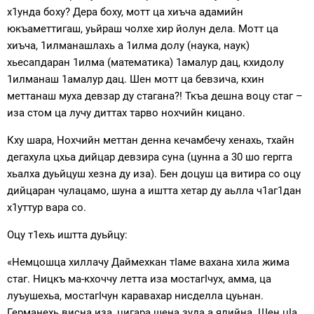
х1унда боху? Дера боху, мотт ца хиъча адамийн
юкъаметтигаш, уьйраш чолхе хир йолун дела. Мотт ца
хиъча, 1илманашлахь а 1илма долу (наука, наук)
хьесапдаран 1илма (математика) 1амалур дац, кхидолу
1илманаш 1амалур дац. Шен мотт ца бевзича, кхин
меттанаш муха девзар ду стагана?! Ткъа дешна воцу стаг –
иза стом ца лучу диттах тарво нохчийн кицано.
Кху шара, Нохчийн меттан денна кечамбечу хенахь, тхайн
дегахула цхьа дийцар девзира суна (цунна а 30 шо гергга
хьалха дуьйцуш хезна ду иза). Бен доцуш ца витира со оцу
дийцаран чулацамо, шуна а иштта хетар ду аьлла ч1аг1дан
х1уттур вара со.
Оцу т1ехь иштта дуьйцу:
«Немцошца хиллачу Даймехкан тIаме вахана хила жима
стаг. Ницкъ ма-кхоччу летта иза мостагIчух, амма, ца
луъушехьа, мостагIчун каравахар нисделла цуьнан.
Германехь висна иза, цигара шена зуда а ялийна. Шен цIа