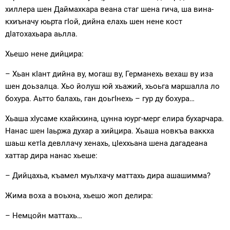
хиллера шен Даймахкара веана стаг шена гича, ша вина-
кхиъначу юьрта гIой, дийна елахь шен нене кост
дIатохахьара аьлла.
Хьешо нене дийцира:
– Хьан кIант дийна ву, могаш ву, Германехь вехаш ву иза
шен доьзалца. Хьо йолуш юй хьажий, хьоьга маршалла ло
бохура. Аьтто балахь, ган доьгIнехь – гур ду бохура…
Хьаша хIусаме кхайкхина, цунна юург-мерг елира бухарчара.
Нанас шен Iаьржа духар а хийцира. Хьаша новкъа ваккха
шаьш кетIа девллачу хенахь, цIеххьана шена дагадеана
хаттар дира нанас хьеше:
– Дийцахьа, къамел муьлхачу маттахь дира ашашимма?
Жима воха а воьхна, хьешо жоп делира:
– Немцойн маттахь…