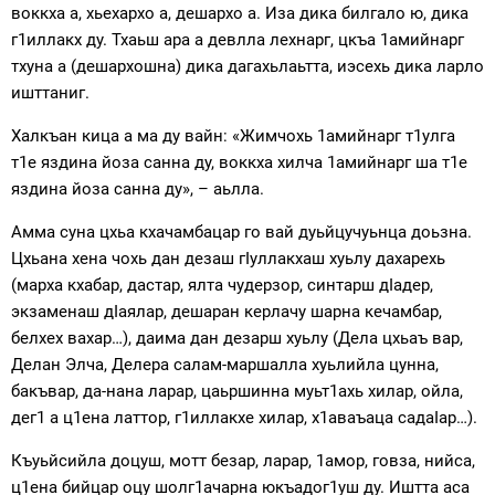
воккха а, хьехархо а, дешархо а. Иза дика билгало ю, дика
г1иллакх ду. Тхаьш ара а девлла лехнарг, цкъа 1амийнарг
тхуна а (дешархошна) дика дагахьлаьтта, иэсехь дика ларло
ишттаниг.
Халкъан кица а ма ду вайн: «Жимчохь 1амийнарг т1улга
т1е яздина йоза санна ду, воккха хилча 1амийнарг ша т1е
яздина йоза санна ду», – аьлла.
Амма суна цхьа кхачамбацар го вай дуьйцучуьнца доьзна.
Цхьана хена чохь дан дезаш гIуллакхаш хуьлу дахарехь
(марха кхабар, дастар, ялта чудерзор, синтарш дIадер,
экзаменаш дIаялар, дешаран керлачу шарна кечамбар,
белхех вахар…), даима дан дезарш хуьлу (Дела цхьаъ вар,
Делан Элча, Делера салам-маршалла хуьлийла цунна,
бакъвар, да-нана ларар, цаьршинна муьт1ахь хилар, ойла,
дег1 а ц1ена латтор, г1иллакхе хилар, х1аваъаца садаIар…).
Къуьйсийла доцуш, мотт безар, ларар, 1амор, говза, нийса,
ц1ена бийцар оцу шолг1ачарна юкъадог1уш ду. Иштта аса