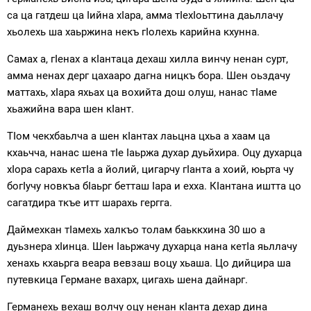
са ца гатдеш ца Iийна хIара, амма тIехIоьттина даьллачу
хьолехь ша хаьржина некъ гIолехь карийна кхунна.
Самах а, гIенах а кIантаца дехаш хилла винчу ненан сурт,
амма ненах дерг цахааро дагна ницкъ бора. Шен оьздачу
маттахь, хIара яхьах ца вохийта дош олуш, нанас тIаме
хьажийна вара шен кIант.
ТIом чекхбаьлча а шен кIантах лаьцна цхьа а хаам ца
кхаьчча, нанас шена тIе Iаьржа духар дуьйхира. Оцу духарца
хIора сарахь кетIа а йолий, цигарчу гIанта а хоий, юьрта чу
богIучу новкъа бIаьрг бетташ Iара и ехха. КIантана иштта цо
сагатдира ткъе итт шарахь гергга.
Даймехкан тIамехь халкъо толам баьккхина 30 шо а
дуьзнера хIинца. Шен Iаьржачу духарца нана кетIа яьллачу
хенахь кхаьрга веара вевзаш воцу хьаша. Цо дийцира ша
путевкица Германе вахарх, цигахь шена дайнарг.
Германехь вехаш волчу оцу ненан кIанта дехар дина