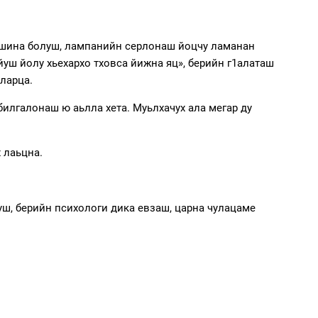
ийшина болуш, лампанийн серлонаш йоцчу ламанан
ойуш йолу хьехархо тховса йижна яц», берийн г1алаташ
аларца.
билгалонаш ю аьлла хета. Муьлхачух ала мегар ду
 лаьцна.
уш, берийн психологи дика евзаш, царна чулацаме