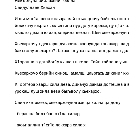
Некъ хьуна сийлахьниг белла.
Сайдуллаев Хьасан
И ши мог1а шена юкъара вай схьаэцначу байтехь поэт
йоккхачу юьртахь «къеггина нур догу корехь», цу ц1а 
къасто дезаш ю иза, «лерина лехна». Шен хьехархочун л
Хьехархочун декхарш дуьззина кхочушдан хьажар, ша д
бакъволу хьехархо? Лахахь оцу хаттарна доцца жоп дал
Х1оранна а дагайог1у-кх шен школа. Тайп-тайпана уьш 
Хьехархочо берийн синош, амалш, цаьргахь диканиг кхи
К1орггера хаарш хила деза, дикачух даима догтешна а
урокаш луш хила веза бакъволу хьехархо.
Сайн кхетамехь, хьехархочуьнгахь ца хилча ца долу:
- берашца болх бан ох1ла хилар;
- жоьпаллин т1ег1а лакхара хилар;