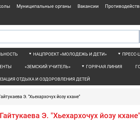
колы
Муниципальные органы
Вакансии
Противодейств
ЛЬНОСТЬ
НАЦПРОЕКТ «МОЛОДЕЖЬ И ДЕТИ»
ПРЕСС-
ЕНТЫ
«ЗЕМСКИЙ УЧИТЕЛЬ»
ГОРЯЧАЯ ЛИНИЯ
Г
ИЗАЦИЯ ОТДЫХА И ОЗДОРОВЛЕНИЯ ДЕТЕЙ
Гайтукаева Э. "Хьехархочух йозу кхане"
Гайтукаева Э. "Хьехархочух йозу кхане