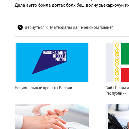
Дала аьтто бойла доггах болх беш волчу хьехархочун к
Вернуться к “Материалы на чеченском языке”
Национальные проекты России
Сайт Главы 
Республики