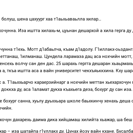
м болуш, шена цахуург хаа т1аьхьаваьлла хилар…
очунна. Иза иштта хилахь-м, цуьнан дешархой а хила герга д
унна т1ехь. Мотт д1абаьлча, къам д1адолу. Г1иллакх-оьзданга
меттанаш, 1илманаш. Цундела ларамаза дац аса нохчийн мотт, 
енсехь волчу сан ден дас. 25 шарахь гергга дешаран хьаьрмах
 а, ткъа иштта аса а вайн университет чекхъяьккхина. Кху ша
 а. Т1аьххьарчо караерзийнарг а нохчийн меттан хьехархочун 
оккха ду, аса 1аламат дукха къахьега деза, бохург ду сан иза.
 бохург санна, хуьлу дуьххьара школе баьхкинчу хенахь деша 
лчийн.
рхочун дахарехь даима дика хийцамаш хилийта хьажар, ша беш 
хар – иза шатайпа г1уллакх ду. Цунах йозу вайн кхане. Бусалб