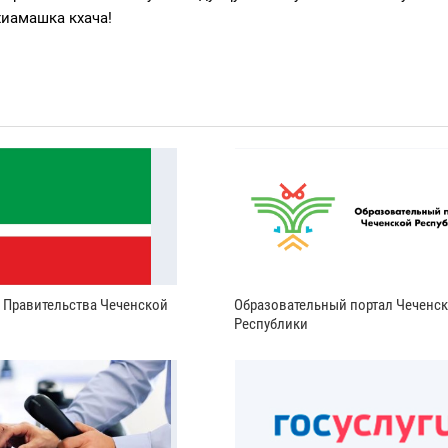
хиамашка кхача!
и Правительства Чеченской
Образовательный портал Чеченс
Республики