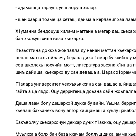
- адамашца тарлуш, уьш лоруш хилар;
- шен хаарш тоаме ца хеташ, даима а керланиг хаа лаа
Х1уманна бендоцуш хила-м маггане а мегар дац хьехарх
бан хьожуш хила веза хьехархо.
Къаьсттина доккха жоьпалла ду ненан меттан хьехархоч
ненан маттахь ойлаечу берана дика 1емар бу кхиболу 
сов школехь нохчийн мотт, литература хьехна х1инца п
шиъ дейиша, хьехархо ву сан деваша а. Царах х1орамма
Г1алара университет чекхъяьккхина сан вашас а, йишас
гайта а ца яздо. Оцу дерригенца доьзна сайн жоьпалла д
Деша лаам болу дешархой дукха бу вайн. Уьш-м, берриге
хьелаш бахьанехь вочу аг1ор хийцамаш а хуьлу цхьабо
Бакъволчу хьехархочун декхар ду-кх т1аккха, оцу деша
Муьлхха а болх бан беза кхачам боллуш дика, амма хье