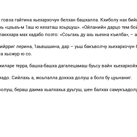
о говза гайтина хьехархочун белхан башхалла. Кхиболу нах б
чохь «цхьаъ-м 1аш ю кехаташ хоьрцуш». «Ойланийн дарцо тем б
аккхара мах хадабо поэто: «Соьгахь ду ахь хьехна къилба», – 
ийрриг лерина, 1аьвшшина, дар – уьш бакъволчу хьехархочун 
а хьожур ю со.
хиларе терра, башха-башха дагалецамаш буьсу вайн хьехархойх
адо. Сийлахь а, жоьпалла доккха долуш а болх бу цуьнаниг.
 волуш, бераш даима хьалхахьа дуьгуш, шен балхах самукъадол