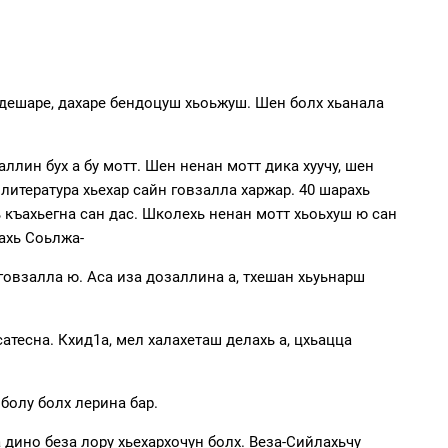
у дешаре, дахаре бендоцуш хьоьжуш. Шен болх хьанала
ллин бух а бу мотт. Шен ненан мотт дика хуучу, шен
литература хьехар сайн говзалла харжар. 40 шарахь
ь къахьегна сан дас. Школехь ненан мотт хьоьхуш ю сан
рахь Соьлжа-
говзалла ю. Аса иза дозаллина а, тхешан хьуьнарш
сатесна. Кхид1а, мел халахеташ делахь а, цхьацца
болу болх лерина бар.
а дино беза лору хьехархочун болх. Веза-Сийлахьчу