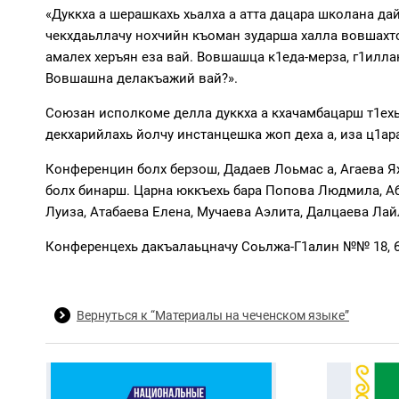
«Дуккха а шерашкахь хьалха а атта дацара школана дай
чекхдаьллачу нохчийн къоман зударша халла вовшахтоь
амалех херъян еза вай. Вовшашца к1еда-мерза, г1илла
Вовшашна делакъажий вай?».
Союзан исполкоме делла дуккха а кхачамбацарш т1ехь 
декхарийлахь йолчу инстанцешка жоп деха а, иза ц1а
Конференцин болх берзош, Дадаев Лоьмас а, Агаева Ях
болх бинарш. Царна юккъехь бара Попова Людмила, Аб
Луиза, Атабаева Елена, Мучаева Аэлита, Далцаева Лай
Конференцехь дакъалаьцначу Соьлжа-Г1алин №№ 18, 6
Вернуться к “Материалы на чеченском языке”