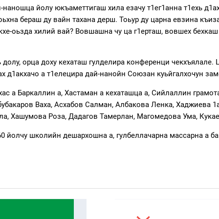
-наношца йолу юкъаметтигаш хила езачу т1ег1анна т1ехь д1ах
хна бераш ду вайн тахана дерш. Тоьур ду царна евзина къизал
кхе-оьзда хилий вай? Вовшашна чу ца г1ерташ, вовшех бехкаш 
долу, орца доху кехаташ гулделира конференци чекхъялале. Ц
рах д1акхачо а т1елецира дай-нанойн Союзан куьйгалхочун за
ас а Баркаллин а, Хастаман а кехаташца а, Сийлаллин грамо
убакаров Ваха, Асхабов Салман, Албакова Ленка, Хаджиева 1
ла, Хашумова Роза, Дадагов Тамерлан, Магомедова Ума, Кукае
0 йолчу школийн дешархошна а, гулбеллачарна массарна а ба