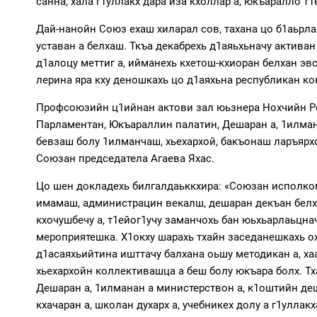
санна, хала г1уллакх дара иза кхоллар а, юкъаралло т1
Дай-нанойн Союз ехаш хиларал сов, тахана цо б1аьрл
уставан а белхаш. Ткъа декабрехь д1аяьхьначу актива
д1алоцу меттиг а, ийманехь кхетош-кхиоран белхан эв
лерина яра кху деношкахь цо д1аяхьна республикан ко
Профсоюзийн ц1ийнан актови зал юьзнера Нохчийн Ре
Парламентан, Юкъараллин палатин, Дешаран а, 1илман
бевзаш болу 1илманчаш, хьехархой, бакъонаш ларъярхо
Союзан председатела Агаева Яхас.
Цо шен докладехь билгалдаьккхира: «Союзан исполко
имамаш, администрацин векалш, дешаран декъан белха
кхочушбечу а, т1ейог1учу заманчохь бан юьхьарлаьцнач
мероприятешка. Х1окху шарахь тхайн заседанешкахь о
д1асаяхьийтина ишттачу балхана оьшу методикан а, х
хьехархойн коллективашца а беш болу юкъара болх. Тх
Дешаран а, 1илманан а министерствон а, к1оштийн де
кхачаран а, школан духарх а, учебникех долу а г1улл