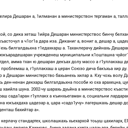
делира Дешаран а, 1илманан а министерствон тергаман а, тал
й, со дика хеташ 1ийра Дешаран министерствос бинчу белхан 
сточул а ч1ог1а дара иза. Диканиг а, вониг а, дешар а, цаде
т1ехь билгалдаьхна т1едахкарш а. Таханлерачу дийнахь Дешар
у юкъарадешаран учрежденеш муниципальни к1ошташна чуйог1у
дел, амма тхан ю дешаран декъах долу массо а г1уллакхаш де
 проблемаш а, г1уллакхаш а церан Союзо дича бакъхьа хир ду. 
ар а Дешаран министерство бахьанехь хилар а. Кху чохь волу 
ь ден-ненан декхарш билгалдаьхна пособи ю оха арахецна, цун
ш хаийла шуна. 2002-чу шарахь дуьйна а министерствос къасти
раш сада1аран г1уллакх а къинхьегаман а, социальни лардаран
а юкъахдаха цадезар а, цара «садо1учу» лагершкахь дешар доц
денташ бахийтар а».
керлачу стандартех, школашкахь хьехархой тоьуш цахиларх, Е
оьпаш делира Каимовс. Амма залана кхета цалаьара, берийн д