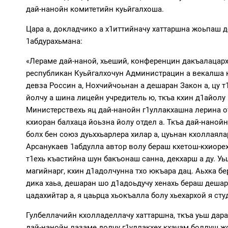
дай-нанойн комитетийн куьйгалхоша.
Цара а, докладчико а х1иттийначу хаттаршна жоьпаш 
1абдурахьмана:
«Лераме дай-наной, хьеший, конференцин дакъалацархо
республикан Куьйгалхочун Администрацин а векалша къа
девза Россин а, Нохчийчоьнан а дешаран Закон а, цу 
йолчу а шина лицейн учредитель ю, ткъа кхин д1айол
Министерствехь яц дай-нанойн г1уллакхашна лерина от
кхиоран балхаца йоьзна йолу отдел а. Ткъа дай-нанойн
болх бен союз дуьххьарлера хилар а, цуьнан кхоллаял
Арсанукаев 1абдулла автор волу бераш кхетош-кхиорех
т1ехь къастийна шун бакъонаш санна, декхарш а ду. Уь
магийнарг, кхин д1адолчунна тхо юкъара дац. Аьхка бе
дика хаьа, дешаран шо д1адоьдучу хенахь бераш дешарн
цадахийтар а, я цаьрца хьокъалла болу хьехархой я сту
Гулбеллачийн кхолладеллачу хаттаршна, ткъа уьш дара 
дай-нанойн лазаме долчу г1уллакхех кхачам боллуш ж