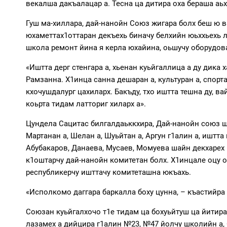
векалша дакъалацар а. Тесна ца дитира оха бераша аь
Гуш ма-хиллара, дай-нанойн Союз жигара болх беш ю в
юхаметтах1оттаран декъехь биначу белхийн юьххьехь 
школа ремонт йина я керла юхайина, оьшучу оборудов
«Иштта дерг стенгара а, хьенан куьйгаллица а ду дика
Рамзанна. Х1инца санна дешаран а, культуран а, спорта
кхочушдалург цахиларх. Бакъду, тхо иштта тешна ду, 
коьрта тидам латториг хиларх а».
Цундела Сацитас билгалдаьккхира, Дай-нанойн cоюз ш
Мартанан а, Шелан а, Шуьйтан а, Аргун г1алин а, иштт
Абубакаров, Данаева, Мусаев, Момуева шайн декхарех
к1оштарчу дай-нанойн комитетан болх. Х1инцале оцу о
республикерчу ишттачу комитеташна юкъахь.
«Исполкомо даггара баркалла боху цунна, – къастийра
Союзан куьйгалхочо т1е тидам ца бохуьйтуш ца йитира
лазамех а дийцира г1алин №23, №47 йолчу школийн а,