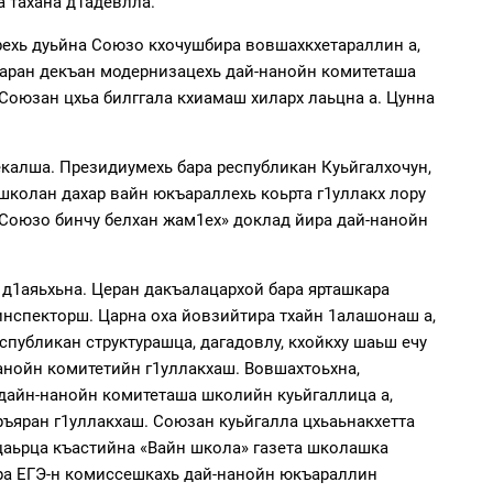
а тахана д1адевлла.
рехь дуьйна Союзо кхочушбира вовшахкхетараллин а,
ешаран декъан модернизацехь дай-нанойн комитеташа
 Союзан цхьа билггала кхиамаш хиларх лаьцна а. Цунна
алша. Президиумехь бара республикан Куьйгалхочун,
школан дахар вайн юкъараллехь коьрта г1уллакх лору
ц Союзо бинчу белхан жам1ех» доклад йира дай-нанойн
д1аяьхьна. Церан дакъалацархой бара ярташкара
инспекторш. Царна оха йовзийтира тхайн 1алашонаш а,
спубликан структурашца, дагадовлу, кхойкху шаьш ечу
анойн комитетийн г1уллакхаш. Вовшахтоьхна,
 дайн-нанойн комитеташа школийн куьйгаллица а,
ръяран г1уллакхаш. Союзан куьйгалла цхьаьнакхетта
 цаьрца къастийна «Вайн школа» газета школашка
ьара ЕГЭ-н комиссешкахь дай-нанойн юкъараллин