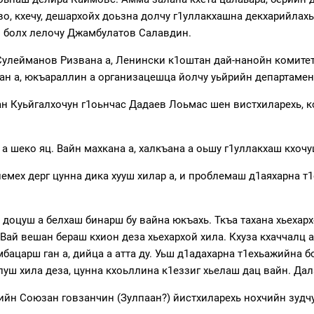
о, кхечу, дешархойх доьзна долчу г1уллакхашна декхарийлахь 
н болх лелочу Джамбулатов Салавдин.
улейманов Ризвана а, Ленински к1оштан дай-нанойн комитет
ан а, юкъараллин а организацешца йолчу уьйрийн департамент
ан Куьйгалхочун г1оьнчас Дадаев Лоьмас шен вистхиларехь,
 шеко яц. Вайн махкана а, халкъана а оьшу г1уллакхаш кхочу
емех дерг цунна дика хууш хилар а, и проблемаш д1аяхарна 
па доцуш а белхаш бинарш бу вайна юкъахь. Ткъа тахана хьехар
Вай вешан бераш кхион деза хьехархой хила. Кхуза кхаччалц а
ацарш ган а, дийца а атта ду. Уьш д1адахарна т1ехьажийна бо
олуш хила деза, цунна кхоьллина к1еззиг хьелаш дац вайн. Да
йн Союзан говзанчин (Зулпаан?) йистхиларехь нохчийн зудчун