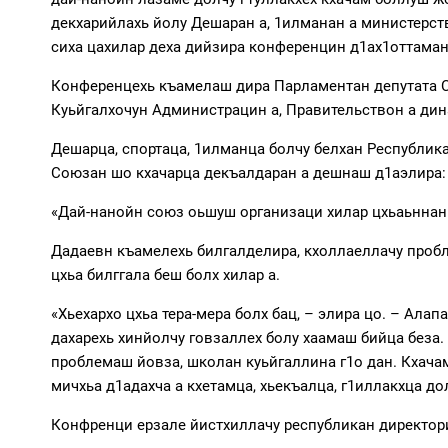
декхарийлахь йолу Дешаран а, 1илманан а министерств
сиха цахилар деха дийзира конференцин д1ах1оттама
Конференцехь къамелаш дира Парламентан депутата С
Куьйгалхочун Администрацин а, Правительствон а дин
Дешарца, спортаца, 1илманца болчу белхан Республик
Союзан шо кхачарца декъалдаран а дешнаш д1аэлира:
«Дай-нанойн союз оьшуш организаци хилар цхьаьннан а
Дадаевн къамелехь билгалделира, кхоллаеллачу пробл
цхьа билггала беш болх хилар а.
«Хьехархо цхьа тера-мера болх бац, – элира цо. – Ала
дахарехь хинйолчу говзаллех болу хаамаш бийца беза. 
проблемаш йовза, школан куьйгаллина г1о дан. Кхачамб
мичхьа д1адахча а кхетамца, хьекъалца, г1иллакхца д
Конфренци ерзале йистхиллачу республикан директори