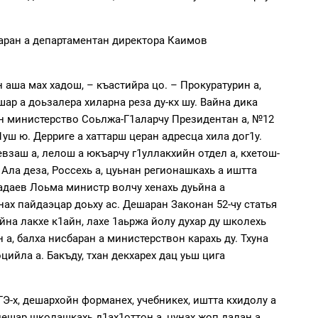
ларан а департаментан директора Каимов
аша мах хадош, – къастийра цо. – Прокуратурин а,
шар а доьзалера хиларна реза ду-кх шу. Вайна дика
ан министерство Соьлжа-Г1аларчу Президентан а, №12
ш ю. Дерриге а хаттарш церан адресца хила дог1у.
взаш а, лелош а юкъарчу г1уллакхийн отдел а, кхетош-
Ала деза, Россехь а, цуьнан регионашкахь а иштта
Дадаев Лоьма министр волчу хенахь дуьйна а
ах пайдаэцар доьху ас. Дешаран Законан 52-чу статья
йна лакхе к1айн, лахе 1аьржа йолу духар ду школехь
 а, балха нисбаран а министерствон карахь ду. Тхуна
ийла а. Бакъду, тхан декхарех дац уьш цига
ГЭ-х, дешархойн форманех, учебникех, иштта кхидолу а
ешар школашкахь д1ах1оттон а, цунах жоп далан а