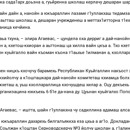
хка сада1арх доьзна а, гуьйренна школаш керлачу дешаран шар
айн дайн а, нанойн а юкъараллин лазаме г1уллакхаш тидамза ц
лаьтташ школаш а, дешаран учрежденеш а меттах1итторна т1ех
аница кечйина.
 хаьа тхуна, – элира Агаевас, – цундела оха дерриг а дай-нан
н а, кхетош-кхиоран а аьттонаш ца хилла вайн цкъа а. Тхо кхет
вайн куьйгалло вайн къоман къона т1аьхье 1илманан а, кхолла
ен ницкъ кхочучу барамехь Республикан Куьйгаллин накъост х
а кхийолчу а к1ошташкара дай-нанойн комитеташ кхиамца болх
 кхеташ а, уьш кхоллараллица кхочушдеш хилар а. Оцу декъех
рганизацина юккъехь 6 б1е да-нана ду. Цуьнан куьйгалхо По
 Агаевас, – иштта, шайн г1уллакхна чу садиллина адамаш алса
 юкъараллин дахарехь билгалъяккха еза цхьа а аг1о. Докладан
 Соьлжан к1оштан Серноводскерчу №3 йолчу школан а, г1али