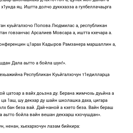
х1унда яц. Иштта долчо дуккхазза а гулбеллачаьрга
ан куьйгалхочо Попова Людмилас а, республикан
ан говзанчас Арсалиев Мовсара а, иштта кхечара а.
 конференцин ц1арах Кадыров Рамзанера маршаллин а,
шдан Дала аьтто а бойла шун!».
т1ехьажийна Республикан Куьйгалхочун т1едилларца
хой цатоар а вайх доьзна ду. Берана жимчохь дуьйна а
 ца 1аш, шу декхар ду шайн школашка даха, цигара
лх бан беза вай. Дай-наной а кхето беза. Вайн бераш
ла аьтто бойла вайн вешан декхарш кхочушдан».
, ненан, хьехархочун лазам бийкира: