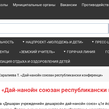
колы
Муниципальные органы
Вакансии
Противодейств
ЛЬНОСТЬ
НАЦПРОЕКТ «МОЛОДЕЖЬ И ДЕТИ»
ПРЕСС-
ЕНТЫ
«ЗЕМСКИЙ УЧИТЕЛЬ»
ГОРЯЧАЯ ЛИНИЯ
Г
ИЗАЦИЯ ОТДЫХА И ОЗДОРОВЛЕНИЯ ДЕТЕЙ
Саралиева Т. «Дай-нанойн союзан республикански конференци»
. «Дай-нанойн союзан республикански
лла «Дешаран учрежденийн дешархойн дай-нанойн союз» ц1е йо