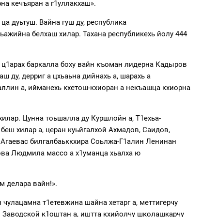
на кечъяран а г1уллакхаш».
а дуьтуш. Вайна гуш ду, республика
ьажийна белхаш хилар. Тахана республикехь йолу 444
ойн ц1арах баркалла боху вайн къоман лидерна Кадыров
аш ду, дерриг а цхьаьна дийнахь а, шарахь а
раллин а, ийманехь кхетош-кхиоран а некъашца кхиорна
илар. Цунна тоьшалла ду Куршлойн а, Т1ехьа-
 беш хилар а, церан куьйгалхой Ахмадов, Саидов,
ь Агаевас билгалбаьккхира Соьлжа-Г1алин Ленинан
пова Людмила массо а х1уманца хьалха ю
м делара вайн!».
 чулацамна т1етевжина шайна хетарг а, меттигерчу
н Заводской к1оштан а, иштта кхийолчу школашкарчу