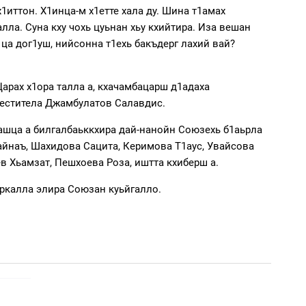
1иттон. Х1инца-м х1етте хала ду. Шина т1амах
ла. Суна кху чохь цуьнан хьу кхийтира. Иза вешан
ца дог1уш, нийсонна т1ехь бакъдерг лахий вай?
арах х1ора талла а, кхачамбацарш д1адаха
меститела Джамбулатов Салавдис.
ташца а билгалбаьккхира дай-нанойн Союзехь б1аьрла
айнаъ, Шахидова Сацита, Керимова Т1аус, Увайсова
в Хьамзат, Пешхоева Роза, иштта кхиберш а.
ркалла элира Союзан куьйгалло.