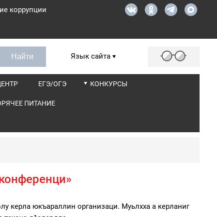
ие коррупции
Язык сайта
ЦЕНТР
ЕГЭ/ОГЭ
КОНКУРСЫ
ОРЯЧЕЕ ПИТАНИЕ
 конференци»
лу керла юкъараллин организаци. Муьлхха а керланиг