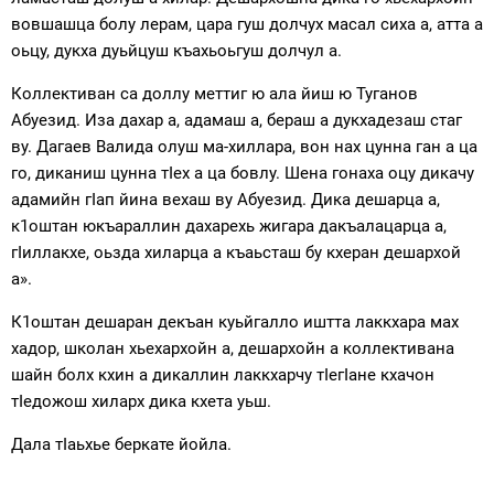
вовшашца болу лерам, цара гуш долчух масал сиха а, атта а
оьцу, дукха дуьйцуш къахьоьгуш долчул а.
Коллективан са доллу меттиг ю ала йиш ю Туганов
Абуезид. Иза дахар а, адамаш а, бераш а дукхадезаш стаг
ву. Дагаев Валида олуш ма-хиллара, вон нах цунна ган а ца
го, диканиш цунна тIех а ца бовлу. Шена гонаха оцу дикачу
адамийн гIап йина вехаш ву Абуезид. Дика дешарца а,
к1оштан юкъараллин дахарехь жигара дакъалацарца а,
гIиллакхе, оьзда хиларца а къаьсташ бу кхеран дешархой
а».
К1оштан дешаран декъан куьйгалло иштта лаккхара мах
хадор, школан хьехархойн а, дешархойн а коллективана
шайн болх кхин а дикаллин лаккхарчу тIегIане кхачон
тIедожош хиларх дика кхета уьш.
Дала тIаьхье беркате йойла.