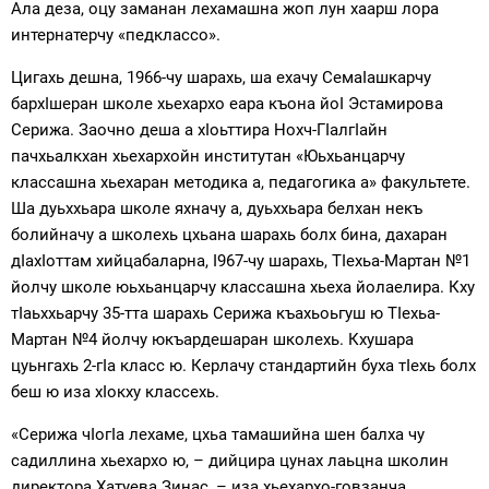
Ала деза, оцу заманан лехамашна жоп лун хаарш лора
интернатерчу «педклассо».
Цигахь дешна, 1966-чу шарахь, ша ехачу СемаIашкарчу
бархIшеран школе хьехархо еара къона йоI Эстамирова
Серижа. Заочно деша а хIоьттира Нохч-ГIалгIайн
пачхьалкхан хьехархойн институтан «Юьхьанцарчу
классашна хьехаран методика а, педагогика а» факультете.
Ша дуьххьара школе яхначу а, дуьххьара белхан некъ
болийначу а школехь цхьана шарахь болх бина, дахаран
дIахIоттам хийцабаларна, I967-чу шарахь, ТIехьа-Мартан №1
йолчу школе юьхьанцарчу классашна хьеха йолаелира. Кху
тIаьххьарчу 35-тта шарахь Серижа къахьоьгуш ю ТIехьа-
Мартан №4 йолчу юкъардешаран школехь. Кхушара
цуьнгахь 2-гIа класс ю. Керлачу стандартийн буха тIехь болх
беш ю иза хIокху классехь.
«Серижа чIогIа лехаме, цхьа тамашийна шен балха чу
садиллина хьехархо ю, – дийцира цунах лаьцна школин
директора Хатуева Зинас, – иза хьехархо-говзанча,