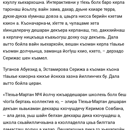
кхуллу хьехархошна. Интерактивни у тIехь болх баро керла
таронаш йоьллу, вайн зама, дахар, дуьне кхиаре терра,
дукхе-дукха хIумнаш довза а, цаьрга нисса берийн кхетам
кхион а. Къоначарна-м, хIетте а, чулацаме хета
хIинцалерачу дешаран декъера керланаш, тхо, даккхийнаш
а керлачу ницкъаца къахьогуш дохку оцу декъехь. Дала
аьтто бойла вайн хьехархойн, вешан къоман керла тIаьхье
къоман долчуьнца, заманца йогIуш кхио, кхето, – дерзадо
Серижас шен къамел.
Туганов Абуезид а, Эстамирова Серижа а къоман къона
тIаьхье кхиорна юккъе йоккха хазна йиллинчех бу. Дала
аьтто бойла церан.
«ТIехьа-Мартан №4 йолчу юкъардешаран школехь болх беш
чIогIа бертахь коллектив ю, – элира ТIехьа-Мартан дешаран
декъан хьаькаман декхарш кхочушдечу Керимов Совбана,
– ала деза, уьш шайн белхан декхарш дика кхочушдеш а,
школа схьайилличхьана а кхолладелла цхьа билггала
ламасташ долуш а хилар. Дешархошна дика го хьехархойн