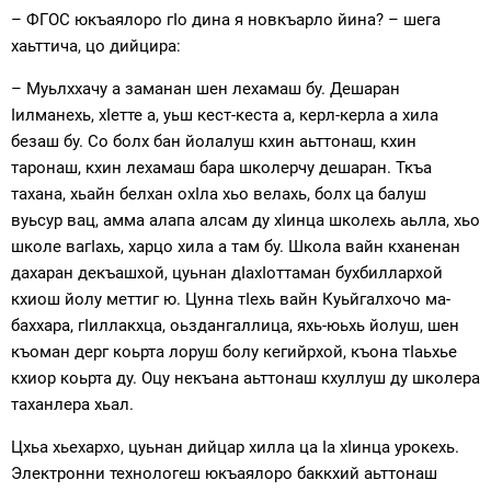
– ФГОС юкъаялоро гIо дина я новкъарло йина? – шега
хаьттича, цо дийцира:
– Муьлххачу а заманан шен лехамаш бу. Дешаран
Iилманехь, хIетте а, уьш кест-кеста а, керл-керла а хила
безаш бу. Со болх бан йолалуш кхин аьттонаш, кхин
таронаш, кхин лехамаш бара школерчу дешаран. Ткъа
тахана, хьайн белхан охIла хьо велахь, болх ца балуш
вуьсур вац, амма алапа алсам ду хIинца школехь аьлла, хьо
школе вагIахь, харцо хила а там бу. Школа вайн кханенан
дахаран декъашхой, цуьнан дIахIоттаман бухбиллархой
кхиош йолу меттиг ю. Цунна тIехь вайн Куьйгалхочо ма-
баххара, гIиллакхца, оьздангаллица, яхь-юьхь йолуш, шен
къоман дерг коьрта лоруш болу кегийрхой, къона тIаьхье
кхиор коьрта ду. Оцу некъана аьттонаш кхуллуш ду школера
таханлера хьал.
Цхьа хьехархо, цуьнан дийцар хилла ца Iа хIинца урокехь.
Электронни технологеш юкъаялоро баккхий аьттонаш