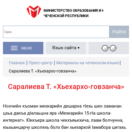
МИНИСТЕРСТВО ОБРАЗОВАНИЯ И НАУКИ
ЧЕЧЕНСКОЙ РЕСПУБЛИКИ
Язык сайта
МЕНЮ
Главная
Пресс-центр
Материалы на чеченском языке
Саралиева Т. «Хьехархо-говзанча»
Саралиева Т. «Хьехархо-говзанча»
Нохчийн къоман мехкарийн дешарна тIехь шен заманан
цхьа дакъа дIалаьцна яра «Мехкарийн 15-гIа школа-
интернат». Юккъера школа чекхъяькхича, лаам болчунна,
юьхьанцарчу школехь болх бан хьехархой Iамабора цигахь.