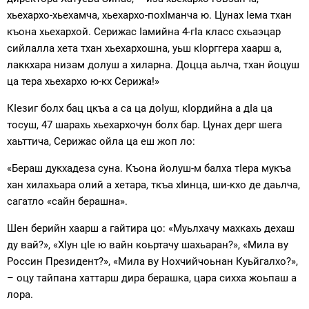
хьехархо-хьехамча, хьехархо-похIманча ю. Цунах Iема тхан
къона хьехархой. Серижас Iамийна 4-гIа класс схьаэцар
сийлалла хета тхан хьехархошна, уьш кIорггера хаарш а,
лаккхара низам долуш а хиларна. Доцца аьлча, тхан йоцуш
ца тера хьехархо ю-кх Серижа!»
КIезиг болх бац цкъа а са ца доIуш, кIордийна а дIа ца
тосуш, 47 шарахь хьехархочун болх бар. Цунах дерг шега
хаьттича, Серижас ойла ца еш жоп ло:
«Бераш дукхадеза суна. Къона йолуш-м балха тIера мукъа
хан хилахьара олий а хетара, ткъа хIинца, ши-кхо де даьлча,
сагатло «сайн берашна».
Шен берийн хаарш а гайтира цо: «Муьлхачу махкахь дехаш
ду вай?», «ХIун цIе ю вайн коьртачу шахьаран?», «Мила ву
Россин Президент?», «Мила ву Нохчийчоьнан Куьйгалхо?»,
– оцу тайпана хаттарш дира берашка, цара сихха жоьпаш а
лора.