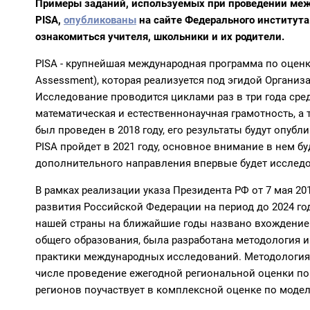
Примеры заданий, используемых при проведении меж
PISA,
опубликованы
на сайте Федерального института 
ознакомиться учителя, школьники и их родители.
PISA - крупнейшая международная программа по оценке 
Assessment), которая реализуется под эгидой Организ
Исследование проводится циклами раз в три года сред
математическая и естественнонаучная грамотность, а
был проведен в 2018 году, его результаты будут опуб
PISA пройдет в 2021 году, основное внимание в нем бу
дополнительного направления впервые будет исслед
В рамках реализации указа Президента РФ от 7 мая 20
развития Российской Федерации на период до 2024 год
нашей страны на ближайшие годы названо вхождение Р
общего образования, была разработана методология и
практики международных исследований. Методология
числе проведение ежегодной региональной оценки по м
регионов поучаствует в комплексной оценке по модели