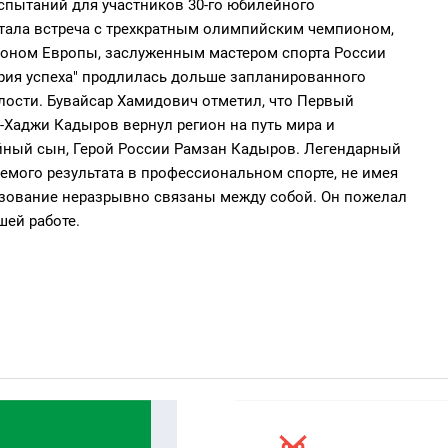
пытаний для участников 30-го юбилейного
 стала встреча с трехкратным олимпийским чемпионом,
оном Европы, заслуженным мастером спорта России
рия успеха" продлилась дольше запланированного
алости. Бувайсар Хамидович отметил, что Первый
-Хаджи Кадыров вернул регион на путь мира и
йный сын, Герой России Рамзан Кадыров. Легендарный
аемого результата в профессиональном спорте, не имея
разование неразрывно связаны между собой. Он пожелал
шей работе.