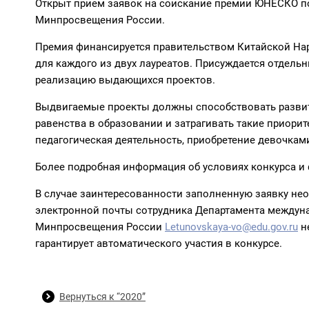
Открыт прием заявок на соискание премии ЮНЕСКО по
Минпросвещения России.
Премия финансируется правительством Китайской Нар
для каждого из двух лауреатов. Присуждается отдель
реализацию выдающихся проектов.
Выдвигаемые проекты должны способствовать развит
равенства в образовании и затрагивать такие приори
педагогическая деятельность, приобретение девочк
Более подробная информация об условиях конкурса и
В случае заинтересованности заполненную заявку нео
электронной почты сотрудника Департамента междуна
Минпросвещения России
Letunovskaya-vo@edu.gov.ru
не
гарантирует автоматического участия в конкурсе.
Вернуться к “2020”