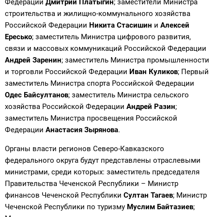
Федерации
Дмитрий Платыгин
; заместители Министра
строительства и жилищно-коммунального хозяйства
Российской Федерации
Никита Стасишин
и
Алексей
Ересько
; заместитель Министра цифрового развития,
связи и массовых коммуникаций Российской Федерации
Андрей Заренин
; заместитель Министра промышленности
и торговли Российской Федерации
Иван Куликов
; Первый
заместитель Министра спорта Российской Федерации
Одес Байсултанов
; заместитель Министра сельского
хозяйства Российской Федерации
Андрей Разин
;
заместитель Министра просвещения Российской
Федерации
Анастасия Зырянова
.
Органы власти регионов Северо-Кавказского
федерального округа будут представлены отраслевыми
министрами, среди которых: заместитель председателя
Правительства Чеченской Республики – Министр
финансов Чеченской Республики
Султан Тагаев
; Министр
Чеченской Республики по туризму
Муслим Байтазиев
;