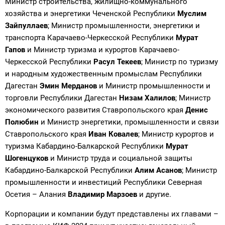
Министр строительства, жилищно-коммунального
хозяйства и энергетики Чеченской Республики
Муслим
Зайпуллаев
; Министр промышленности, энергетики и
транспорта Карачаево-Черкесской Республики
Мурат
Гапов
и Министр туризма и курортов Карачаево-
Черкесской Республики
Расул Текеев
; Министр по туризму
и народным художественным промыслам Республики
Дагестан
Эмин Мерданов
и Министр промышленности и
торговли Республики Дагестан
Низам Халилов
; Министр
экономического развития Ставропольского края
Денис
Полюбин
и Министр энергетики, промышленности и связи
Ставропольского края
Иван Ковалев
; Министр курортов и
туризма Кабардино-Балкарской Республики
Мурат
Шогенцуков
и Министр труда и социальной защиты
Кабардино-Балкарской Республики
Алим Асанов
; Министр
промышленности и инвестиций Республики Северная
Осетия – Алания
Владимир Марзоев
и другие.
Корпорации и компании будут представлены их главами –