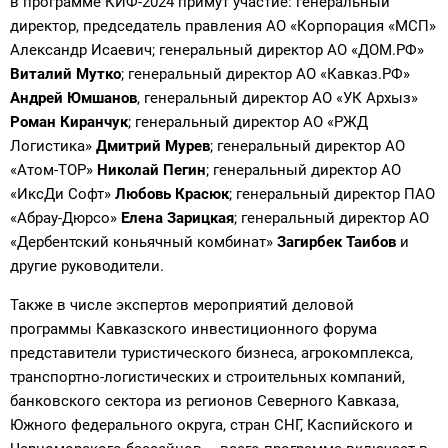
в программе КИФ-2024 примут участие: генеральный
директор, председатель правления АО «Корпорация «МСП»
Александр Исаевич; генеральный директор АО «ДОМ.РФ»
Виталий Мутко
; генеральный директор АО «Кавказ.РФ»
Андрей Юмшанов
, генеральный директор АО «УК Архыз»
Роман Киранчук
; генеральный директор АО «РЖД
Логистика»
Дмитрий Мурев
; генеральный директор АО
«Атом-ТОР»
Николай Пегин
; генеральный директор АО
«ИксДи Софт»
Любовь Красюк
; генеральный директор ПАО
«Абрау-Дюрсо»
Елена Зарицкая
; генеральный директор АО
«Дербентский коньячный комбинат»
Загирбек Таибов
и
другие руководители.
Также в числе экспертов мероприятий деловой
программы Кавказского инвестиционного форума
представители туристического бизнеса, агрокомплекса,
транспортно-логистических и строительных компаний,
банковского сектора из регионов Северного Кавказа,
Южного федерального округа, стран СНГ, Каспийского и