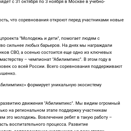
дет с 31 октября по 3 ноября в Москве в учебно-
сть, что соревнования откроют перед участниками новые
проекта "Молодежь и дети", помогает людям с
тво сильнее любых барьеров. На днях мы награждали
иков СВО, а осенью состоится еще одно из ключевых
стерству – чемпионат "Абилимпикс". В этом году в
еловек со всей России. Всего соревнования поддерживают
нышенко.
Абилимпикс» формирует уникальную экосистему
 развитию движения "Абилимпикс". Мы видим огромный
ько на региональном этапе поддержку участникам
ем это молодежь. Вовлечение ребят в такую работу –
сть воспитательного процесса. Развитие