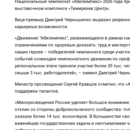
Национальный чемпионат «Абилимпикс» 2026 года прой
выставочном комплексе «Тимирязев Центр».
Вице-премьер Дмитрий Чернышенко выразил уверенно
карьерные возможности.
«Движение "Абилимпикс", развивающееся в рамках нац
ограничениями по здоровью доказать: труд и мастерс
наших героев – победителей чемпионата среди участн
событий созвездия чемпионатного движения по профма
региональном этапе приняли участие более 35 тыс. ч
свыше 3 тыс. работодателей», – заявил Дмитрий Чер
Министр просвещения Сергей Кравцов отметил, что «
поддержки талантов.
«Минпросвещения России уделяет большое внимание
отклик со стороны добровольческого сообщества: тол
оказали более 14 тыс. волонтеров. В большинстве сво
важнейшая государственная задача и неотъемлемая ча