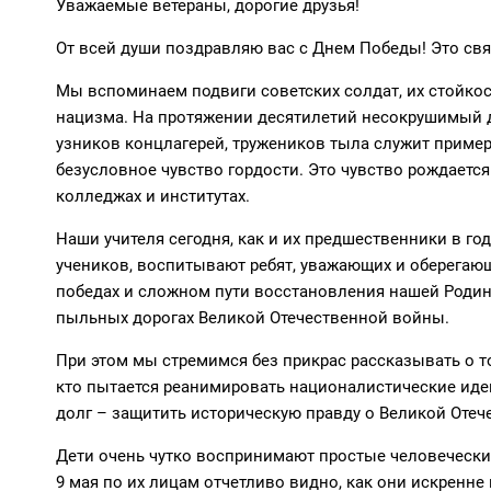
Уважаемые ветераны, дорогие друзья!
От всей души поздравляю вас с Днем Победы! Это св
Мы вспоминаем подвиги советских солдат, их стойкос
нацизма. На протяжении десятилетий несокрушимый д
узников концлагерей, тружеников тыла служит прим
безусловное чувство гордости. Это чувство рождается
колледжах и институтах.
Наши учителя сегодня, как и их предшественники в г
учеников, воспитывают ребят, уважающих и оберегаю
победах и сложном пути восстановления нашей Родины,
пыльных дорогах Великой Отечественной войны.
При этом мы стремимся без прикрас рассказывать о то
кто пытается реанимировать националистические иде
долг – защитить историческую правду о Великой Отеч
Дети очень чутко воспринимают простые человеческие 
9 мая по их лицам отчетливо видно, как они искренне