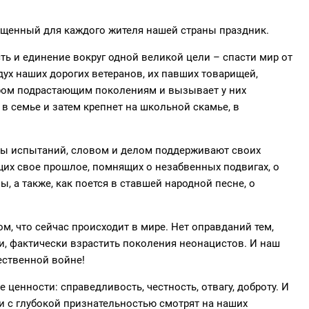
ященный для каждого жителя нашей страны праздник.
ть и единение вокруг одной великой цели – спасти мир от
ух наших дорогих ветеранов, их павших товарищей,
ером подрастающим поколениям и вызывает у них
 в семье и затем крепнет на школьной скамье, в
оды испытаний, словом и делом поддерживают своих
щих свое прошлое, помнящих о незабвенных подвигах, о
 а также, как поется в ставшей народной песне, о
м, что сейчас происходит в мире. Нет оправданий тем,
и, фактически взрастить поколения неонацистов. И наш
ественной войне!
ценности: справедливость, честность, отвагу, доброту. И
 и с глубокой признательностью смотрят на наших