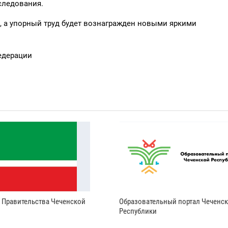
следования.
, а упорный труд будет вознагражден новыми яркими
едерации
и Правительства Чеченской
Образовательный портал Чеченс
Республики