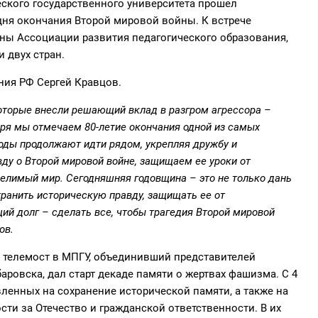
еского государственного университета прошел
ня окончания Второй мировой войны. К встрече
ны Ассоциации развития педагогического образования,
 двух стран.
ния РФ Сергей Кравцов.
которые внесли решающий вклад в разгром агрессора –
бря мы отмечаем 80-летие окончания одной из самых
годы продолжают идти рядом, укрепляя дружбу и
вду о Второй мировой войне, защищаем ее уроки от
елимый мир. Сегодняшняя годовщина – это не только дань
хранить историческую правду, защищать ее от
й долг – сделать все, чтобы трагедия Второй мировой
ов.
 телемост в МПГУ, объединивший представителей
ровска, дал старт декаде памяти о жертвах фашизма. С 4
вленных на сохранение исторической памяти, а также на
ти за Отечество и гражданской ответственности. В их