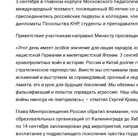
3 сентября в главном корпусе Московского педагогич
международный телемост, посвященный 80-летию со д
присоединились российские педвузы и колледжи, чле
дипломаты Посольства КНР, студенты и преподаватели
Приветствие участникам направил Министр просвеще
«Этот день имеет особое значение для наших народов, 
нацистской Германии и милитаристской Японии. 3 сентя
кровопролитных войн в истории. Россия и Китай долгие 
стратегическое партнерство. Вместе мы отстаиваем пра
искажений и выступаем за справедливый, прочный и нед
памяти, это и урок для будущих поколений. Мы обязаны 
фальсификаций и попыток оправдать агрессию. Наш общи
войны никогда не повторилась», – отметил Сергей Кравц
Глава Минпросвещения России обратил внимание, что
образовательных организаций от Калининграда до Хаба
по 14 сентября запланирован ряд мероприятий, напра
воспитание у подрастающего поколения чувства гордос