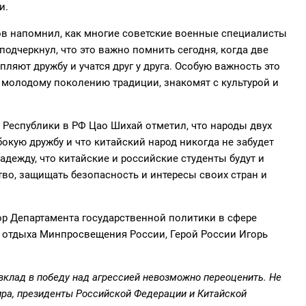
и.
ов напомнил, как многие советские военные специалисты
подчеркнул, что это важно помнить сегодня, когда две
ляют дружбу и учатся друг у друга. Особую важность это
 молодому поколению традиции, знакомят с культурой и
Республики в РФ Цао Шихай отметил, что народы двух
окую дружбу и что китайский народ никогда не забудет
дежду, что китайские и российские студенты будут и
тво, защищать безопасность и интересы своих стран и
ор Департамента государственной политики в сфере
о отдыха Минпросвещения России, Герой России Игорь
вклад в победу над агрессией невозможно переоценить. Не
мира, президенты Российской Федерации и Китайской