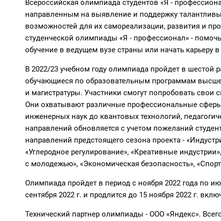
Всероссийская олимпиада студентов «Я - профессион
направленным на выявление и поддержку талантливы
возможностей для их самореализации, развития и пр
студенческой олимпиады «Я - профессионал» - помоч
обучение в ведущем вузе страны или начать карьеру в
В 2022/23 учебном году олимпиада пройдет в шестой ра
обучающиеся по образовательным программам высшег
и магистратуры. Участники смогут попробовать свои 
Они охватывают различные профессиональные сферы 
инженерных наук до квантовых технологий, педагогич
направлений обновляется с учетом пожеланий студент
направлений предстоящего сезона проекта - «Индустри
«Углеродное регулирование», «Креативные индустрии»
с молодежью», «Экономическая безопасность», «Спорт
Олимпиада пройдет в период с ноября 2022 года по ию
сентября 2022 г. и продлится до 15 ноября 2022 г. вклю
Технический партнер олимпиады - ООО «Яндекс». Всег