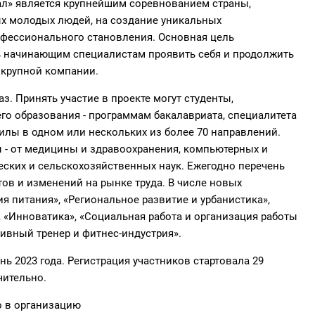
ал» является крупнейшим соревнованием страны,
х молодых людей, на создание уникальных
офессионального становления. Основная цель
ь начинающим специалистам проявить себя и продолжить
 крупной компании.
з. Принять участие в проекте могут студенты,
о образования - программам бакалавриата, специалитета
силы в одном или нескольких из более 70 направлений.
- от медицины и здравоохранения, компьютерных и
еских и сельскохозяйственных наук. Ежегодно перечень
ов и изменений на рынке труда. В числе новых
я питания», «Региональное развитие и урбанистика»,
, «Инноватика», «Социальная работа и организация работы
ивный тренер и фитнес-индустрия».
нь 2023 года. Регистрация участников стартовала 29
чительно.
о в организацию