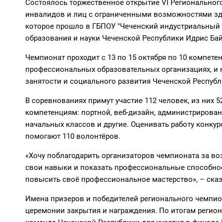
Состоялось торжественное открытие VI Региональног
инвалидов и лиц с ограниченными возможностями здо
которое прошло в ГБПОУ "Чеченский индустриальный 
образования и науки Чеченской Республики Идрис Ба
Чемпионат проходит с 13 по 15 октября по 10 компет
профессиональных образовательных организациях, и н
занятости и социального развития Чеченской Республ
В соревнованиях примут участие 112 человек, из них 5
компетенциям: портной, веб-дизайн, администрирован
начальных классов и другие. Оценивать работу конкур
помогают 110 волонтёров.
«Хочу поблагодарить организаторов чемпионата за в
свои навыки и показать профессиональные способнос
повысить своё профессиональное мастерство», – ска
Имена призеров и победителей регионального чемпион
церемонии закрытия и награждения. По итогам регио