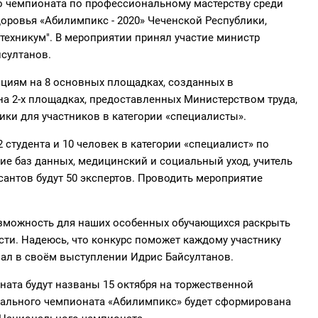
о чемпионата по профессиональному мастерству среди
ровья «Абилимпикс - 2020» Чеченской Республики,
техникум". В мероприятии принял участие министр
йсултанов.
енциям на 8 основных площадках, созданных в
а 2-х площадках, предоставленных Министерством труда,
ики для участников в категории «специалисты».
2 студента и 10 человек в категории «специалист» по
ие баз данных, медицинский и социальный уход, учитель
сантов будут 50 экспертов. Проводить мероприятие
озможность для наших особенных обучающихся раскрыть
ти. Надеюсь, что конкурс поможет каждому участнику
зал в своём выступлении Идрис Байсултанов.
ата будут названы 15 октября на торжественной
нального чемпионата «Абилимпикс» будет сформирована