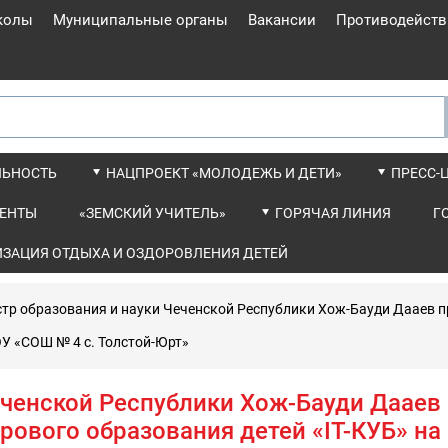
колы
Муниципальные органы
Вакансии
Противодейств
ЛЬНОСТЬ
НАЦПРОЕКТ «МОЛОДЕЖЬ И ДЕТИ»
ПРЕСС-
ЕНТЫ
«ЗЕМСКИЙ УЧИТЕЛЬ»
ГОРЯЧАЯ ЛИНИЯ
Г
ИЗАЦИЯ ОТДЫХА И ОЗДОРОВЛЕНИЯ ДЕТЕЙ
тр образования и науки Чеченской Республики Хож-Бауди Дааев п
ОУ «СОШ № 4 с. Толстой-Юрт»
ченской Республики Хож-Бауди Дааев 
ового образования детей «IT-КУБ» на