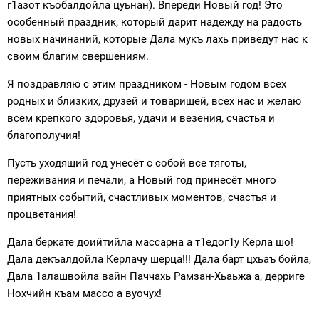
г1азот къобалдойла цуьнан). Впереди Новый год! Это
особенный праздник, который дарит надежду на радость
новых начинаний, которые Дала мукъ лахь приведут нас к
своим благим свершениям.
Я поздравляю с этим праздником - Новым годом всех
родных и близких, друзей и товарищей, всех нас и желаю
всем крепкого здоровья, удачи и везения, счастья и
благополучия!
Пусть уходящий год унесёт с собой все тяготы,
переживания и печали, а Новый год принесёт много
приятных событий, счастливых моментов, счастья и
процветания!
Дала беркате доийтийла массарна а т1едог1у Керла шо!
Дала декъалдойла Керлачу шерца!!! Дала барт цхьаъ бойла,
Дала 1алашвойла вайн Паччахь Рамзан-Хьаьжа а, дерриге
Нохчийн къам массо а вуочух!