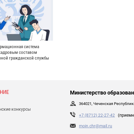
рмационная система
кадровым составом
нной гражданской службы
НИЕ
Министерство образован
364021, Чеченская Республика,
нские конкурсы
+7 (8712) 22-27-42
(приемн
moin.chr@mail.ru