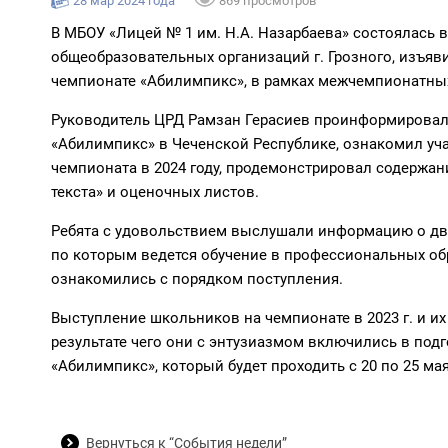
28 мар 2024 года
869 просмотров
В МБОУ «Лицей № 1 им. Н.А. Назарбаева» состоялась
общеобразовательных организаций г. Грозного, изъя
чемпионате «Абилимпикс», в рамках межчемпионатны
Руководитель ЦРД Рамзан Герасиев проинформировал
«Абилимпикс» в Чеченской Республике, ознакомил уч
чемпионата в 2024 году, продемонстрировал содержан
текста» и оценочных листов.
Ребята с удовольствием выслушали информацию о дви
по которым ведется обучение в профессиональных об
ознакомились с порядком поступления.
Выступление школьников на чемпионате в 2023 г. и их 
результате чего они с энтузиазмом включились в под
«Абилимпикс», который будет проходить с 20 по 25 мая
Вернуться к “События недели”