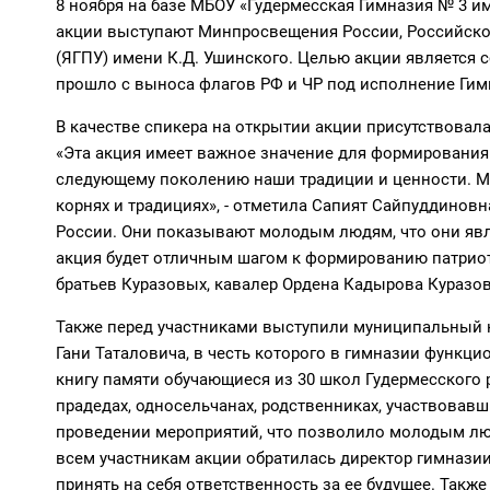
8 ноября на базе МБОУ «Гудермесская Гимназия № 3 
акции выступают Минпросвещения России, Российско
(ЯГПУ) имени К.Д. Ушинского. Целью акции является 
прошло с выноса флагов РФ и ЧР под исполнение Гим
В качестве спикера на открытии акции присутствовал
«Эта акция имеет важное значение для формирования 
следующему поколению наши традиции и ценности. Мо
корнях и традициях», - отметила Сапият Сайпуддино
России. Они показывают молодым людям, что они явля
акция будет отличным шагом к формированию патриот
братьев Куразовых, кавалер Ордена Кадырова Куразов
Также перед участниками выступили муниципальный 
Гани Таталовича, в честь которого в гимназии функц
книгу памяти обучающиеся из 30 школ Гудермесского 
прадедах, односельчанах, родственниках, участвовавш
проведении мероприятий, что позволило молодым лю
всем участникам акции обратилась директор гимнази
принять на себя ответственность за ее будущее. Такж