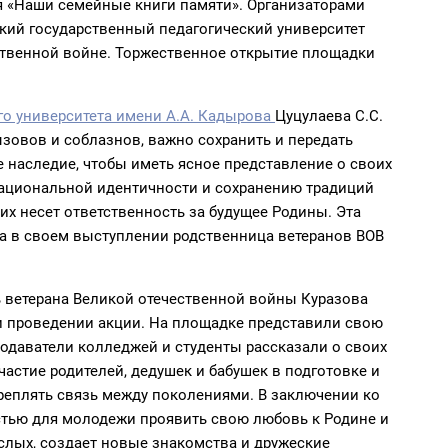
я «Наши семейные книги памяти». Организаторами
ий государственный педагогический университет
ественной войне. Торжественное открытие площадки
го университета имени А.А. Кадырова
Цуцулаева С.С.
зовов и соблазнов, важно сохранить и передать
наследие, чтобы иметь ясное представление о своих
национальной идентичности и сохранению традиций
х несет ответственность за будущее Родины. Эта
ла в своем выступлении родственница ветеранов ВОВ
 ветерана Великой отечественной войны Куразова
 и проведении акции. На площадке представили свою
подаватели колледжей и студенты рассказали о своих
частие родителей, дедушек и бабушек в подготовке и
еплять связь между поколениями. В заключении ко
стью для молодежи проявить свою любовь к Родине и
ослых, создает новые знакомства и дружеские