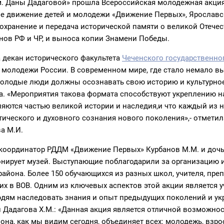
им. Даны Дадаговой» прошла Всероссийская молодежная акци
е движение детей и молодежи «Движение Первых», Ярославск
сохранение и передача исторической памяти о великой Отеч
нов РФ и ЧР, и выноса копии Знамени Победы.
а декан исторического факультета
Чеченского государственно
молодежи России. В современном мире, где стало немало вы
лодые люди должны осознавать свою историю и культурное 
вна. «Мероприятия такова формата способствуют укреплению 
ются частью великой истории и наследия,и что каждый из ни
ического и духовного сознания нового поколения»,- отмети
а М.И.
координатор РДДМ «Движение Первых» Курбанов М.М. и дочь
ионирует музей. Выступающие поблагодарили за организацию
района. Более 150 обучающихся из разных школ, учителя, пре
их в ВОВ. Одним из ключевых аспектов этой акции является у
дям наследовать знания и опыт предыдущих поколений и укр
и Дадагова Х.М.: «Данная акция является отличной возможно
е она, как мы видим сегодня, объединяет всех: молодежь, взр