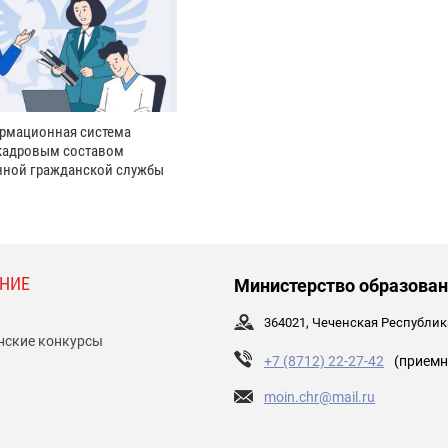
рмационная система
кадровым составом
нной гражданской службы
НИЕ
Министерство образован
364021, Чеченская Республика,
нские конкурсы
+7 (8712) 22-27-42
(приемн
moin.chr@mail.ru