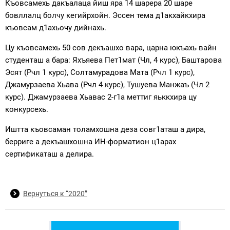
Къовсамехь дакъалаца йиш яра 14 шарера 20 шаре
бовллалц болчу кегийрхойн. Эссен тема д1акхайкхира
къовсам д1ахьочу дийнахь.
Цу къовсамехь 50 сов декъашхо вара, царна юкъахь вайн
студенташ а бара: Яхъяева Пет1мат (Чл, 4 курс), Баштарова
Эсят (Рчл 1 курс), Солтамурадова Мата (Рчл 1 курс),
Джамурзаева Хьава (Рчл 4 курс), Тушуева Манжаъ (Чл 2
курс). Джамурзаева Хьавас 2-г1а меттиг яьккхира цу
конкурсехь.
Иштта къовсаман толамхошна деза совг1аташ а дира,
берриге а декъашхошна ИН-форматион ц1арах
сертификаташ а делира.
Вернуться к “2020”