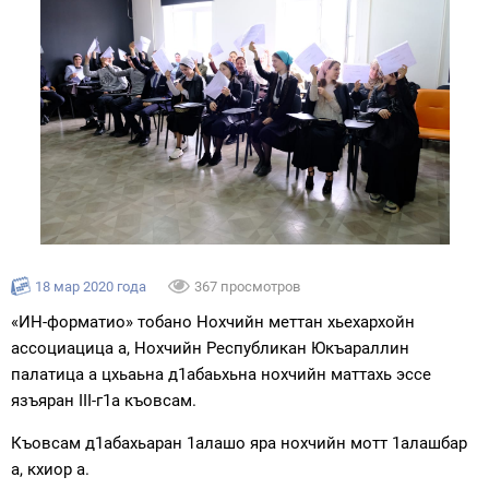
18 мар 2020 года
367 просмотров
«ИН-форматио» тобано Нохчийн меттан хьехархойн
ассоциацица а, Нохчийн Республикан Юкъараллин
палатица а цхьаьна д1абаьхьна нохчийн маттахь эссе
язъяран III-г1а къовсам.
Къовсам д1абахьаран 1алашо яра нохчийн мотт 1алашбар
а, кхиор а.