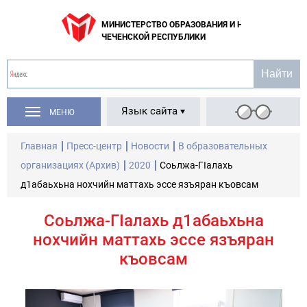
МИНИСТЕРСТВО ОБРАЗОВАНИЯ И НАУКИ
ЧЕЧЕНСКОЙ РЕСПУБЛИКИ
Язык сайта
МЕНЮ
Главная
Пресс-центр
Новости
В образовательных
организациях (Архив)
2020
Соьлжа-ГIалахь
д1абаьхьна нохчийн маттахь эссе язъяран къовсам
Соьлжа-ГIалахь д1абаьхьна
нохчийн маттахь эссе язъяран
къовсам