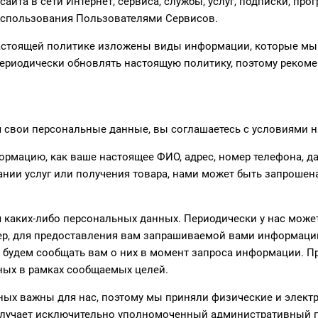
айта в сети Интернет, сервиса, службы, услуг, подписки, про
использования Пользователями Сервисов.
стоящей политике изложены виды информации, которые мы м
иодически обновлять настоящую политику, поэтому рекомен
я свои персональные данные, вы соглашаетесь с условиями 
рмацию, как ваше настоящее ФИО, адрес, номер телефона, да
нии услуг или получения товара, нами может быть запрошена
я каких-либо персональных данных. Периодически у нас може
р, для предоставления вам запрашиваемой вами информации
будем сообщать вам о них в момент запроса информации. Пр
ных в рамках сообщаемых целей.
нных важны для нас, поэтому мы приняли физические и элек
олучает исключительно уполномоченный административный 